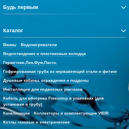
Будь первым
Каталог
Ванны
Водонагреватели
Водоотведение и пластиковые колодца
Герметики,Лен,Фум,Паста.
Гофрированная труба из нержавеющей стали и фитинг
Душевые кабины, ограждения и поддоны
Инсталляции для подвесных унитазов
Кабель для обогрева Freezstop в упаковках (для
установки в трубу)
Канализация
Коллекторы и комплектующие VIEIR
Котлы газовые и электрические