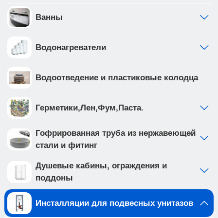
отдельно от общей системы водоснабжения •
фильтр грубой очистки предустановлен с
Ванны
завода • ножки рамы регулируются в диапазоне
от 0 до 200мм. • рама инсталляции выполнена из
Водонагреватели
высокопрочной стали с антикоррозийным
покрытием, что обеспечивает надежность и
долговечность
Водоотведение и пластиковые колодца
Создайте идеальную ванную комнату с
комплектом сантехники, который включает
подвесной унитаз BURGOS ALTO (арт.
Герметики,Лен,Фум,Паста.
IB.BRA.231.1B1) и клавишу смыва ESTI-Q цвета
хром глянцевый, ABS пластик (арт.
Гофрированная труба из нержавеющей
IB.B083.003.002 ). Подвесной унитаз с
стали и фитинг
безободковой системой смыва выполнен из
белого фарфора, и имеет такие особенности
Душевые кабины, ограждения и
как: • отсутствие ободка не мешает потоку воды
поддоны
и не дает места для скопления грязи и бактерий
• чаша с технологией антивсплеск
Инсталляции для подвесных унитазов
минимизирует возможность брызг и