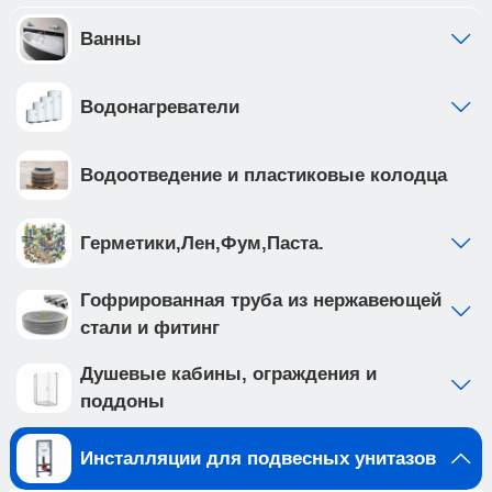
отдельно от общей системы водоснабжения •
фильтр грубой очистки предустановлен с
Ванны
завода • ножки рамы регулируются в диапазоне
от 0 до 200мм. • рама инсталляции выполнена из
Водонагреватели
высокопрочной стали с антикоррозийным
покрытием, что обеспечивает надежность и
долговечность
Водоотведение и пластиковые колодца
Создайте идеальную ванную комнату с
комплектом сантехники, который включает
подвесной унитаз BILBAO ALTO (арт.
Герметики,Лен,Фум,Паста.
IB.BLA.231.1B1) и клавишу смыва INOX-O цвета
золото матовое, нержавеющая сталь (арт.
Гофрированная труба из нержавеющей
IB.B081.005.003 ). Подвесной унитаз с
стали и фитинг
безободковой системой смыва выполнен из
белого фарфора, и имеет такие особенности
Душевые кабины, ограждения и
как: • отсутствие ободка не мешает потоку воды
поддоны
и не дает места для скопления грязи и бактерий
• чаша с технологией антивсплеск
Инсталляции для подвесных унитазов
минимизирует возможность брызг и