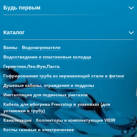
Будь первым
Каталог
Ванны
Водонагреватели
Водоотведение и пластиковые колодца
Герметики,Лен,Фум,Паста.
Гофрированная труба из нержавеющей стали и фитинг
Душевые кабины, ограждения и поддоны
Инсталляции для подвесных унитазов
Кабель для обогрева Freezstop в упаковках (для
установки в трубу)
Канализация
Коллекторы и комплектующие VIEIR
Котлы газовые и электрические