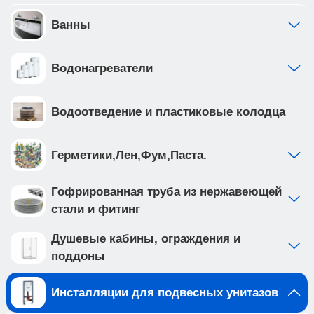
стали с антикоррозийным покрытием, что
обеспечивает надежность и долговечность
Ванны
Приобретая продукцию вы обеспечиваете
спокойствие и комфорт в вашем доме на долгие
Водонагреватели
годы вперед.
Создайте идеальную ванную комнату с
комплектом сантехники, который включает
Водоотведение и пластиковые колодца
подвесной унитаз BILBAO ALTO (арт.
IB.BLA.234.1B1) и клавишу смыва INOX-C цвета
розовое золото, глянцевое , нержавеющая сталь
Герметики,Лен,Фум,Паста.
(арт. IB.B011.004.001 ). Подвесной унитаз с
системой смыва TORNADO выполнен из белого
Гофрированная труба из нержавеющей
фарфора, и имеет такие особенности как: •
стали и фитинг
система смыва TORNADO на 20% эфективнее
других смывов • чаша с технологией
Душевые кабины, ограждения и
антивсплеск минимизирует возможность брызг
поддоны
и обеспечивает комфорт во время
использования • наноглазированное
Инсталляции для подвесных унитазов
антибактериальное покрытие унитаза