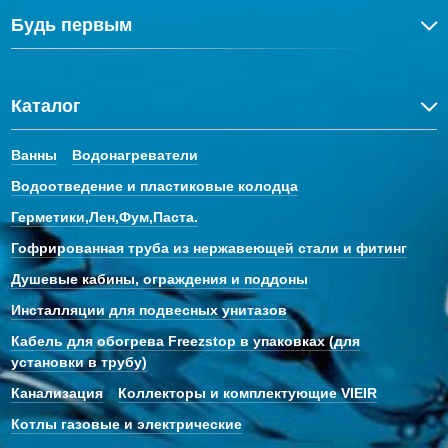
Будь первым
Каталог
Ванны
Водонагреватели
Водоотведение и пластиковые колодца
Герметики,Лен,Фум,Паста.
Гофрированная труба из нержавеющей стали и фитинг
Душевые кабины, ограждения и поддоны
Инсталляции для подвесных унитазов
Кабель для обогрева Freezstop в упаковках (для
установки в трубу)
Канализация
Коллекторы и комплектующие VIEIR
Котлы газовые и электрические