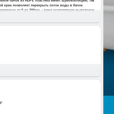
ливной бачок из HDPE пластика имеет шумоизоляцию, так
ой кран позволяет перекрыть поток воды в бачок
диапазоне от 0 до 200мм. • рама инсталляции выполнена
 и время и предупреждаем за час до приезда.
у: