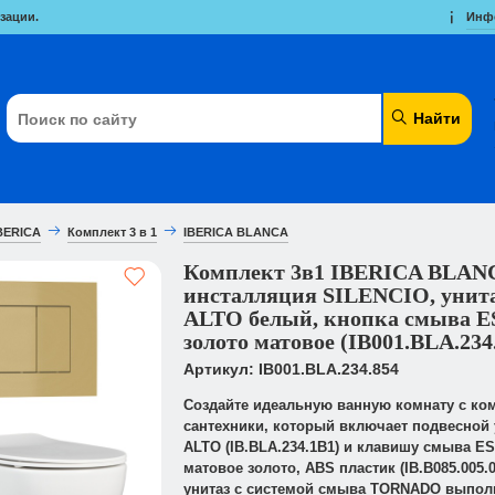
зации.
Инф
Найти
BERICA
Комплект 3 в 1
IBERICA BLANCA
Комплект 3в1 IBERICA BLAN
инсталляция SILENCIO, унит
ALTO белый, кнопка смыва E
золото матовое (IB001.BLA.234
Артикул: IB001.BLA.234.854
Создайте идеальную ванную комнату с ко
сантехники, который включает подвесной 
ALTO (IB.BLA.234.1B1) и клавишу смыва ES
матовое золото, ABS пластик (IB.B085.005.
унитаз с системой смыва TORNADO выполн