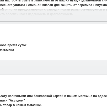
оляя настроить смыв в зависимости от ваших нужд • цельнолитой с
есного унитаза • сливной клапан для защиты от перелива • впускн
ой очистки предустановлен с завода • ножки рамы регулируются в 
что обеспечивает надежность и долговечность
юбое время суток.
 магазина
и свяжется наш менеджер для подтверждения и уточнения заказа.
рудничаем со службой такси. Мы заранее оговариваем удобную дату
плату наличными или банковской картой в нашем магазине по адрес
авляет 700 рублей.
ехники "Аквадом"
не осуществляется.
ть товар в нашем магазине.