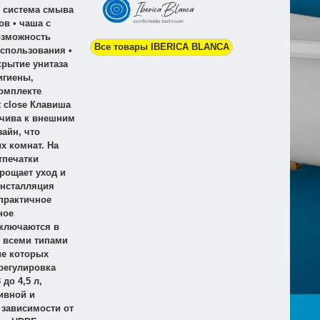
• система смыва
в • чаша с
озможность
Все товары IBERICA BLANCA
спользования •
крытие унитаза
игиены,
комплекте
t close Клавиша
йчива к внешним
айн, что
х комнат. На
тпечатки
прощает уход и
Инсталляция
практичное
ное
аключаются в
о всеми типами
ие которых
 регулировка
до 4,5 л,
тивной и
 зависимости от