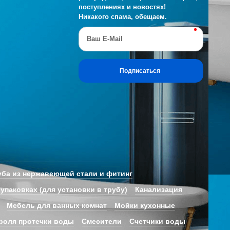
поступлениях и новостях!
Никакого спама, обещаем.
Ваш E-Mail
Подписаться
ба из нержавеющей стали и фитинг
 упаковках (для установки в трубу)
Канализация
Мебель для ванных комнат
Мойки кухонные
роля протечки воды
Смесители
Счетчики воды