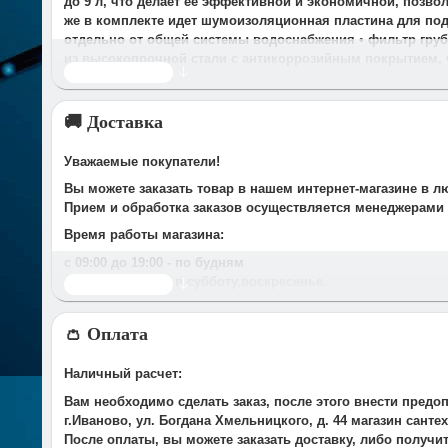
до 9 л, что делает ее эффективной и экономичной, позв
же в комплекте идет шумоизоляционная пластина для подв
отдельно от общей системы водоснабжения • фильтр груб
из высокопрочной стали с антикоррозийным покрытием, 
Читать дальше
🚚 Доставка
Уважаемые покупатели!
Вы можете заказать товар в нашем интернет-магазине в л
Прием и обработка заказов осуществляется менеджерами
Время работы магазина:
с 09:00 дo 19:00
- по будням
с 10.00 до 16.00
- в субботу,вocкpeceньe.
Читать дальше
При получении нами Вашей заявки, в течение часа с Вам
👛 Оплата
Срок доставки оговаривается при подтверждении заказа.
Доставка по г. Иваново:
Наличный расчет:
У компании есть служба доставки, дополнительно мы сот
Вам необходимо сделать заказ, после этого внести предо
Стоимость доставки до Вашего подъезда в г.Иваново сост
г.Иваново, ул. Богдана Хмельницкого, д. 44 магазин сант
*Доставка осуществляется до подъезда. Разгрузка товара 
После оплаты, вы можете заказать доставку, либо получи