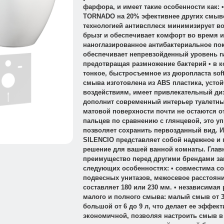
фарфора, и имеет такие особенности как: 
TORNADO на 20% эфективнее других смыво
технологией антивсплеск минимизирует в
брызг и обеспечивает комфорт во время и
наноглазированное антибактериальное по
обеспечивает непревзойденный уровень г
предотвращая размножение бактерий • в 
тонкое, быстросъемное из дюропласта sof
смыва изготовлена из ABS пластика, усто
воздействиям, имеет привлекательный диз
дополнит современный интерьер туалетны
матовой поверхности почти не остаются о
пальцев по сравнению с глянцевой, это у
позволяет сохранить первозданный вид. 
SILENCIO представляет собой надежное и 
решение для вашей ванной комнаты. Глав
преимущество перед другими брендами з
следующих особенностях: • совместима с
подвесных унитазов, межосевое расстоян
составляет 180 или 230 мм. • независимая
малого и полного смыва: малый смыв от 3 
большой от 6 до 9 л, что делает ее эффек
экономичной, позволяя настроить смыв в