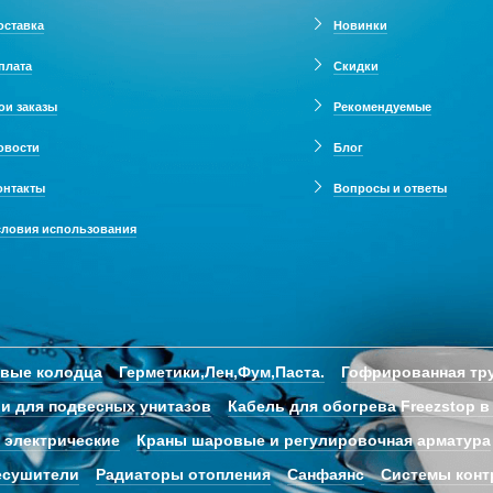
оставка
Новинки
плата
Скидки
ои заказы
Рекомендуемые
овости
Блог
онтакты
Вопросы и ответы
словия использования
овые колодца
Герметики,Лен,Фум,Паста.
Гофрированная тру
и для подвесных унитазов
Кабель для обогрева Freezstop в
 электрические
Краны шаровые и регулировочная арматура
есушители
Радиаторы отопления
Санфаянс
Системы конт