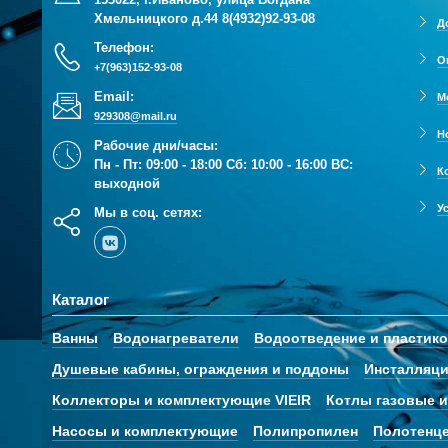
Хмельницкого д.44
8(4932)92-93-08
Д
Телефон:
О
+7(963)152-93-08
Email:
М
929308@mail.ru
Н
Рабочие дни/часы:
Пн - Пт: 09:00 - 18:00 Сб: 10:00 - 16:00 ВС:
К
выходной
У
Мы в соц. сетях:
Каталог
Ванны
Водонагреватели
Водоотведение и пластик
Душевые кабины, ограждения и поддоны
Инсталляци
Коллекторы и комплектующие VIEIR
Котлы газовые и
Насосы и комплектующие
Полипропилен
Полотенц