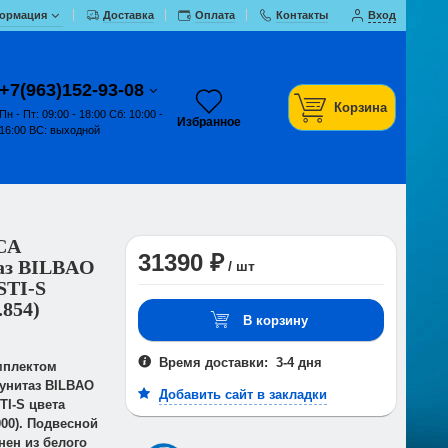
ормация
Доставка
Оплата
Контакты
Вход
+7(963)152-93-08
Корзина
Пн - Пт: 09:00 - 18:00 Сб: 10:00 -
Избранное
16:00 ВС: выходной
CA
31390 ₽
аз BILBAO
/ шт
STI-S
.854)
В корзину
Время доставки: 3-4 дня
мплектом
унитаз BILBAO
Добавить сайт в закладки
TI-S цвета
000). Подвесной
ен из белого