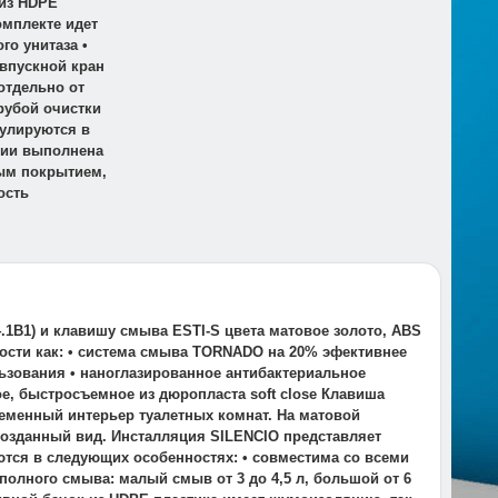
 из HDPE
омплекте идет
о унитаза •
 впускной кран
отдельно от
рубой очистки
гулируются в
яции выполнена
ым покрытием,
ость
.1B1) и клавишу смыва ESTI-S цвета матовое золото, ABS
ности как: • система смыва TORNADO на 20% эфективнее
ьзования • наноглазированное антибактериальное
е, быстросъемное из дюропласта soft close Клавиша
ременный интерьер туалетных комнат. На матовой
рвозданный вид. Инсталляция SILENCIO представляет
тся в следующих особенностях: • совместима со всеми
полного смыва: малый смыв от 3 до 4,5 л, большой от 6