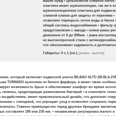
ваших нужд • цельнолитой сливной бачок
пластика имеет шумоизоляцию, так же в к
шумоизоляционная пластина для подвесног
сливной клапан для защиты от перелива •
позволяет перекрыть поток воды в бачок 
общей системы водоснабжения • фильтр г
предустановлен с завода • ножки рамы ре
диапазоне от 0 до 200мм. • рама инсталл
из высокопрочной стали с антикоррозийн
что обеспечивает надежность и долговечн
Габариты: 0 x 1 (см.)
(длина - высота)
ники, который включает подвесной унитаз BILBAO ALTO (IB.BLA.234
 смыва TORNADO выполнен из белого фарфора, и имеет такие особен
зирует возможность брызг и обеспечивает комфорт во время испол
 гигиены, предотвращая размножение бактерий • в комплекте тонко
м воздействиям, имеет привлекательный дизайн, что дополнит сов
авнению с глянцевой, это упрощает уход и позволяет сохранить пе
 комнаты. Главное преимущество перед другими брендами заключаю
х составляет 180 или 230 мм. • независимая регулировка малого и 