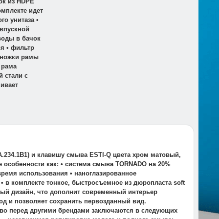
ок из HDPE
омплекте идет
о унитаза •
 впускной
воды в бачок
я • фильтр
• ножки рамы
 рама
 стали с
ивает
A.234.1B1) и клавишу смыва ESTI-Q цвета хром матовый,
ие особенности как: • система смыва TORNADO на 20%
время использования • наноглазированное
 в комплекте тонкое, быстросъемное из дюропласта soft
ный дизайн, что дополнит современный интерьер
ход и позволяет сохранить первозданный вид.
тво перед другими брендами заключаются в следующих