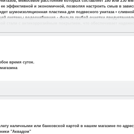
нитазов, межосевое расстояние которых составляет 180 или 230 мм
ает ее эффективной и экономичной, позволяя настроить смыв в зави
идет шумоизоляционная пластина для подвесного унитаза • сливной
щей системы водоснабжения • фильтр грубой очистки предустановле
ой стали с антикоррозийным покрытием, что обеспечивает надежн
юбое время суток.
 магазина
и свяжется наш менеджер для подтверждения и уточнения заказа.
рудничаем со службой такси. Мы заранее оговариваем удобную дату
плату наличными или банковской картой в нашем магазине по адрес
авляет 700 рублей.
ехники "Аквадом"