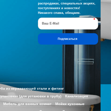
распродажах, специальных акциях,
поступлениях и новостях!
Никакого спама, обещаем.
Ваш E-Mail
Подписаться
ба из нержавеющей стали и фитинг
 упаковках (для установки в трубу)
Канализация
Мебель для ванных комнат
Мойки кухонные