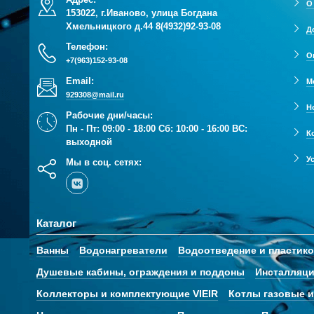
О
153022, г.Иваново, улица Богдана
Хмельницкого д.44
8(4932)92-93-08
Д
Телефон:
О
+7(963)152-93-08
Email:
М
929308@mail.ru
Н
Рабочие дни/часы:
Пн - Пт: 09:00 - 18:00 Сб: 10:00 - 16:00 ВС:
К
выходной
У
Мы в соц. сетях:
Каталог
Ванны
Водонагреватели
Водоотведение и пластик
Душевые кабины, ограждения и поддоны
Инсталляци
Коллекторы и комплектующие VIEIR
Котлы газовые и