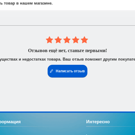
не осуществляется.
ть товар в нашем магазине.
 юридическими лицами. После получения заказа Вам высылается счё
доставить доверенность от фирмы-плательщика.
Отзывов ещё нет, станьте первыми!
уществах и недостатках товара. Ваш отзыв поможет другим покупат
Написать отзыв
формация
Интересно