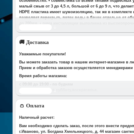
особенностях: • совместима со всеми типами подвесных у
малый смыв от 3 до 4,5 л, большой от 6 до 9 л, что дел
HDPE пластика имеет шумоизоляцию, так же в комплекте 
позволяет перекрыть поток воды в бачок отдельно от об
до 200мм. • рама инсталляции выполнена из высокопрочн
Читать дальше
🚚 Доставка
Уважаемые покупатели!
Вы можете заказать товар в нашем интернет-магазине в л
Прием и обработка заказов осуществляется менеджерами
Время работы магазина:
с 09:00 дo 19:00
- по будням
с 10.00 до 16.00
- в субботу,вocкpeceньe.
Читать дальше
При получении нами Вашей заявки, в течение часа с Вам
👛 Оплата
Срок доставки оговаривается при подтверждении заказа.
Доставка по г. Иваново:
Наличный расчет:
У компании есть служба доставки, дополнительно мы сот
Вам необходимо сделать заказ, после этого внести предо
Стоимость доставки до Вашего подъезда в г.Иваново сост
г.Иваново, ул. Богдана Хмельницкого, д. 44 магазин сант