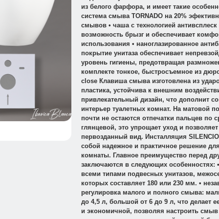
из белого фарфора, и имеет такие особенно
система смыва TORNADO на 20% эфективн
смывов • чаша с технологией антивсплеск
возможность брызг и обеспечивает комфо
использования • наноглазированное анти
покрытие унитаза обеспечивает непревзо
уровень гигиены, предотвращая размножен
комплекте тонкое, быстросъемное из дюро
close Клавиша смыва изготовлена из удар
пластика, устойчива к внешним воздейств
привлекательный дизайн, что дополнит с
интерьер туалетных комнат. На матовой п
почти не остаются отпечатки пальцев по 
глянцевой, это упрощает уход и позволяет
первозданный вид. Инсталляция SILENCIO
собой надежное и практичное решение дл
комнаты. Главное преимущество перед др
заключаются в следующих особенностях: 
всеми типами подвесных унитазов, межос
которых составляет 180 или 230 мм. • нез
регулировка малого и полного смыва: мал
до 4,5 л, большой от 6 до 9 л, что делает
и экономичной, позволяя настроить смыв