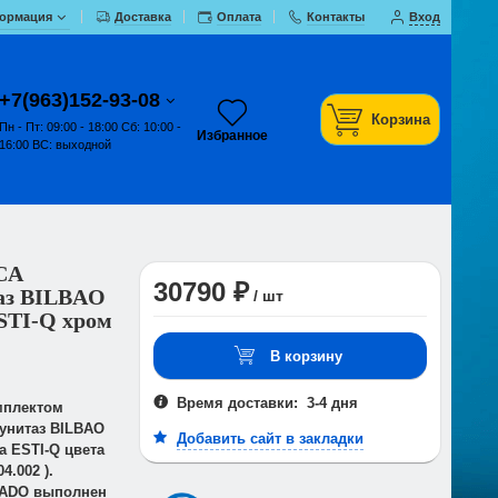
ормация
Доставка
Оплата
Контакты
Вход
+7(963)152-93-08
Корзина
Пн - Пт: 09:00 - 18:00 Сб: 10:00 -
Избранное
16:00 ВС: выходной
CA
30790 ₽
аз BILBAO
/ шт
STI-Q хром
В корзину
Время доставки: 3-4 дня
мплектом
унитаз BILBAO
Добавить сайт в закладки
а ESTI-Q цвета
4.002 ).
NADO выполнен