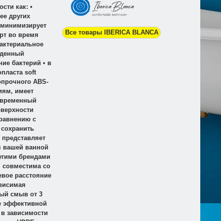
сти как: •
ее других
 минимизирует
Все товары IBERICA BLANCA
рт во время
бактериальное
йденный
ие бактерий • в
пласта soft
опрочного ABS-
иям, имеет
овременный
оверхности
сравнению с
 сохранить
 представляет
я вашей ванной
угими брендами
• совместима со
евое расстояние
ависимая
ый смыв от 3
 ее эффективной
 в зависимости