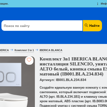
зации.
Инф
Найти
BERICA
Комплект 3 в 1
IBERICA BLANCA
Комплект 3в1 IBERICA BLAN
инсталляция SILENCIO, унит
ALTO белый, кнопка смыва E
матовый (IB001.BLA.234.834)
Артикул: IB001.BLA.234.834
Создайте идеальную ванную комнату с ко
сантехники, который включает подвесной 
ALTO (арт. IB.BLA.234.1B1) и клавишу смыв
хром матовый, ABS пластик (арт. IB.B083.00
Подвесной унитаз с системой смыва TOR