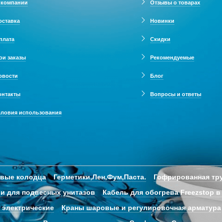
 компании
Отзывы о товарах
оставка
Новинки
плата
Скидки
ои заказы
Рекомендуемые
овости
Блог
онтакты
Вопросы и ответы
словия использования
овые колодца
Герметики,Лен,Фум,Паста.
Гофрированная тру
и для подвесных унитазов
Кабель для обогрева Freezstop в
 электрические
Краны шаровые и регулировочная арматура