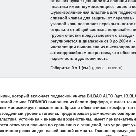
от ваших нужд • цельнолитой сливной бач
пластика имеет шумоизоляцию, так же в к
шумоизоляционная пластина для подвесног
сливной клапан для защиты от перелива •
угловой кран позволяет перекрыть поток 
отдельно от общей системы водоснабжени
грубой очистки предустановлен с завода 
регулируются в диапазоне от 0 до 200мм. •
инсталляции выполнена из высокопрочной
антикоррозийным покрытием, что обеспеч
надежность и долговечность
Габариты: 0 x 1 (см.)
(длина - высота)
ники, который включает подвесной унитаз BILBAO ALTO (арт. IB.BL
с системой смыва TORNADO выполнен из белого фарфора, и имеет так
леск минимизирует возможность брызг и обеспечивает комфорт во 
взойденный уровень гигиены, предотвращая размножение бактерий •
пластика, устойчива к внешним воздействиям, имеет привлекатель
ются отпечатки пальцев по сравнению с глянцевой, это упрощает у
рактичное решение для вашей ванной комнаты. Главное преимущес