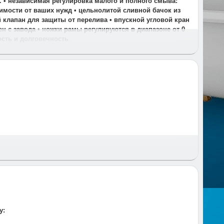
. • независимая регулировка малого и полного смыва:
симости от ваших нужд • цельнолитой сливной бачок из
 клапан для защиты от перелива • впускной угловой кран
н с завода • ножки рамы регулируются в диапазоне от 0
ость и долговечность
 и время и предупреждаем за час до приезда.
у: