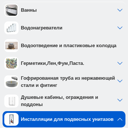
фильтр грубой очистки предустановлен с
завода • ножки рамы регулируются в диапазоне
Ванны
от 0 до 200мм. • рама инсталляции выполнена из
высокопрочной стали с антикоррозийным
Водонагреватели
покрытием, что обеспечивает надежность и
долговечность
Создайте идеальную ванную комнату с
Водоотведение и пластиковые колодца
комплектом сантехники, который включает
подвесной унитаз BILBAO ALTO (арт.
IB.BLA.231.1B1) и клавишу смыва ESTI-O цвета
Герметики,Лен,Фум,Паста.
хром матовый, ABS пластик (арт. IB.B082.004.000
). Подвесной унитаз с безободковой системой
Гофрированная труба из нержавеющей
смыва выполнен из белого фарфора, и имеет
стали и фитинг
такие особенности как: • отсутствие ободка не
мешает потоку воды и не дает места для
Душевые кабины, ограждения и
скопления грязи и бактерий • чаша с
поддоны
технологией антивсплеск минимизирует
возможность брызг и обеспечивает комфорт во
Инсталляции для подвесных унитазов
время использования • наноглазированное