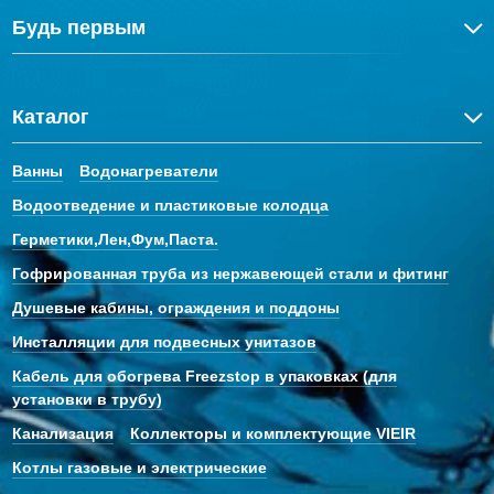
Будь первым
Каталог
Ванны
Водонагреватели
Водоотведение и пластиковые колодца
Герметики,Лен,Фум,Паста.
Гофрированная труба из нержавеющей стали и фитинг
Душевые кабины, ограждения и поддоны
Инсталляции для подвесных унитазов
Кабель для обогрева Freezstop в упаковках (для
установки в трубу)
Канализация
Коллекторы и комплектующие VIEIR
Котлы газовые и электрические