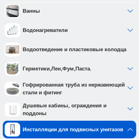
инсталляции выполнена из высокопрочной
стали с антикоррозийным покрытием, что
Ванны
обеспечивает надежность и долговечность
Приобретая продукцию вы обеспечиваете
Водонагреватели
спокойствие и комфорт в вашем доме на долгие
годы вперед.
Создайте идеальную ванную комнату с
Водоотведение и пластиковые колодца
комплектом сантехники, который включает
подвесной унитаз TOLEDO ALTO (арт.
IB.TLA.234.1B1) и клавишу смыва INOX-C цвета
Герметики,Лен,Фум,Паста.
вороненая сталь, нержавеющая сталь (арт.
IB.B011.008.000 ). Подвесной унитаз с системой
Гофрированная труба из нержавеющей
смыва TORNADO выполнен из белого фарфора,
стали и фитинг
и имеет такие особенности как: • система смыва
TORNADO на 20% эфективнее других смывов •
Душевые кабины, ограждения и
чаша с технологией антивсплеск минимизирует
поддоны
возможность брызг и обеспечивает комфорт во
время использования • наноглазированное
Инсталляции для подвесных унитазов
антибактериальное покрытие унитаза