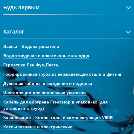
Будь первым
Каталог
Ванны
Водонагреватели
Водоотведение и пластиковые колодца
Герметики,Лен,Фум,Паста.
Гофрированная труба из нержавеющей стали и фитинг
Душевые кабины, ограждения и поддоны
Инсталляции для подвесных унитазов
Кабель для обогрева Freezstop в упаковках (для
установки в трубу)
Канализация
Коллекторы и комплектующие VIEIR
Котлы газовые и электрические