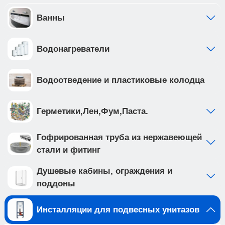
предустановлен с завода • ножки рамы
регулируются в диапазоне от 0 до 200мм. • рама
Ванны
инсталляции выполнена из высокопрочной
стали с антикоррозийным покрытием, что
Водонагреватели
обеспечивает надежность и долговечность
Создайте идеальную ванную комнату с
комплектом сантехники, который включает
Водоотведение и пластиковые колодца
подвесной унитаз TOLEDO ALTO (арт.
IB.TLA.231.1B1) и клавишу смыва ESTI-O цвета
черный матовый, ABS пластик (арт.
Герметики,Лен,Фум,Паста.
IB.B082.002.000 ). Подвесной унитаз с
безободковой системой смыва выполнен из
Гофрированная труба из нержавеющей
белого фарфора, и имеет такие особенности
стали и фитинг
как: • отсутствие ободка не мешает потоку воды
и не дает места для скопления грязи и бактерий
Душевые кабины, ограждения и
• чаша с технологией антивсплеск
поддоны
минимизирует возможность брызг и
обеспечивает комфорт во время использования
Инсталляции для подвесных унитазов
• наноглазированное антибактериальное