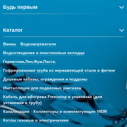
Будь первым
Каталог
Ванны
Водонагреватели
Водоотведение и пластиковые колодца
Герметики,Лен,Фум,Паста.
Гофрированная труба из нержавеющей стали и фитинг
Душевые кабины, ограждения и поддоны
Инсталляции для подвесных унитазов
Кабель для обогрева Freezstop в упаковках (для
установки в трубу)
Канализация
Коллекторы и комплектующие VIEIR
Котлы газовые и электрические