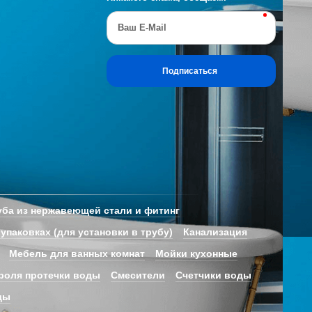
Ваш E-Mail
Подписаться
ба из нержавеющей стали и фитинг
 упаковках (для установки в трубу)
Канализация
Мебель для ванных комнат
Мойки кухонные
роля протечки воды
Смесители
Счетчики воды
ды