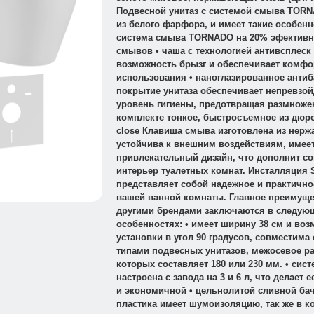
Подвесной унитаз с системой смыва TOR
из белого фарфора, и имеет такие особенно
система смыва TORNADO на 20% эфективн
смывов • чаша с технологией антивсплеск
возможность брызг и обеспечивает комфо
использования • наноглазированное анти
покрытие унитаза обеспечивает непревзо
уровень гигиены, предотвращая размножен
комплекте тонкое, быстросъемное из дюро
close Клавиша смыва изготовлена из нерж
устойчива к внешним воздействиям, имее
привлекательный дизайн, что дополнит с
интерьер туалетных комнат. Инсталляция 
представляет собой надежное и практично
вашей ванной комнаты. Главное преимуще
другими брендами заключаются в следую
особенностях: • имеет ширину 38 см и во
установки в угол 90 градусов, совместима
типами подвесных унитазов, межосевое р
которых составляет 180 или 230 мм. • сис
настроена с завода на 3 и 6 л, что делает
и экономичной • цельнолитой сливной ба
пластика имеет шумоизоляцию, так же в к