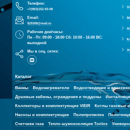
Телефон:
О
+7(963)152-93-08
Email:
М
929308@mail.ru
Н
Рабочие дни/часы:
Пн - Пт: 09:00 - 18:00 Сб: 10:00 - 16:00 ВС:
К
выходной
У
Мы в соц. сетях:
Каталог
Ванны
Водонагреватели
Водоотведение и пластик
Душевые кабины, ограждения и поддоны
Инсталляци
Коллекторы и комплектующие VIEIR
Котлы газовые и
Насосы и комплектующие
Полипропилен
Полотенц
Счетчики газа
Тепло-шумоизоляция Tonlos
Универс