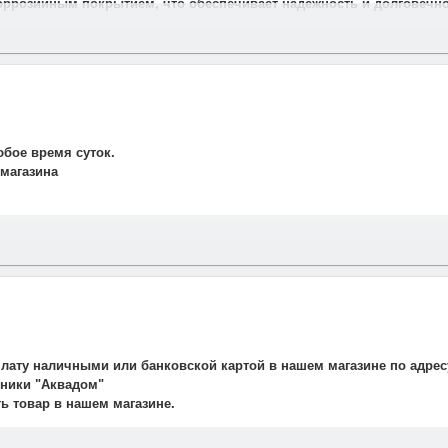
оррозийным покрытием, что обеспечивает надежность и долговечн
юбое время суток.
 магазина
и свяжется наш менеджер для подтверждения и уточнения заказа.
рудничаем со службой такси. Мы заранее оговариваем удобную дату
плату наличными или банковской картой в нашем магазине по адрес
авляет 700 рублей.
ехники "Аквадом"
не осуществляется.
ть товар в нашем магазине.