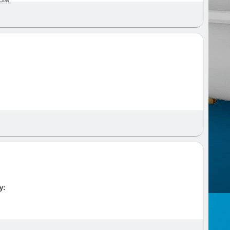
ость
 и время и предупреждаем за час до приезда.
у: