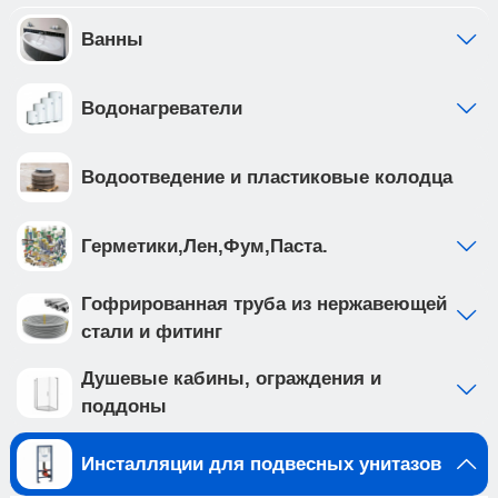
200мм._x000D_ • рама инсталляции выполнена
из высокопрочной стали с антикоррозийным
Ванны
покрытием, что обеспечивает надежность и
долговечность_x000D_
Водонагреватели
Создайте идеальную ванную комнату с
комплектом сантехники, который включает
подвесной унитаз BURGOS ALTO (арт.
Водоотведение и пластиковые колодца
IB.BRA.231.1B1) и клавишу смыва INOX-R цвета
вороненая сталь, нержавеющая сталь (арт.
IB.B015.02). Подвесной унитаз с безободковой
Герметики,Лен,Фум,Паста.
системой смыва выполнен из белого фарфора,
и имеет такие особенности как:_x000D_ •
Гофрированная труба из нержавеющей
отсутствие ободка не мешает потоку воды и не
стали и фитинг
дает места для скопления грязи и бактерий
_x000D_ • чаша с технологией антивсплеск
Душевые кабины, ограждения и
минимизирует возможность брызг и
поддоны
обеспечивает комфорт во время
использования_x000D_ • наноглазированное
Инсталляции для подвесных унитазов
антибактериальное покрытие унитаза