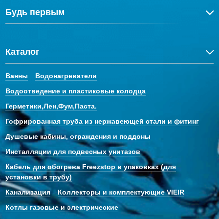
Будь первым
Каталог
Ванны
Водонагреватели
Водоотведение и пластиковые колодца
Герметики,Лен,Фум,Паста.
Гофрированная труба из нержавеющей стали и фитинг
Душевые кабины, ограждения и поддоны
Инсталляции для подвесных унитазов
Кабель для обогрева Freezstop в упаковках (для
установки в трубу)
Канализация
Коллекторы и комплектующие VIEIR
Котлы газовые и электрические