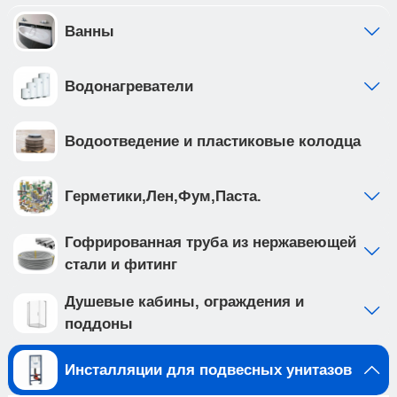
инсталляции выполнена из высокопрочной
стали с антикоррозийным покрытием, что
Ванны
обеспечивает надежность и долговечность
Приобретая продукцию вы обеспечиваете
Водонагреватели
спокойствие и комфорт в вашем доме на долгие
годы вперед.
Создайте идеальную ванную комнату с
Водоотведение и пластиковые колодца
комплектом сантехники, который включает
подвесной унитаз BURGOS ALTO (арт.
IB.BRA.234.1B1) и клавишу смыва INOX-C цвета
Герметики,Лен,Фум,Паста.
вороненая сталь, нержавеющая сталь (арт.
IB.B011.008.000 ). Подвесной унитаз с системой
Гофрированная труба из нержавеющей
смыва TORNADO выполнен из белого фарфора,
стали и фитинг
и имеет такие особенности как: • система смыва
TORNADO на 20% эфективнее других смывов •
Душевые кабины, ограждения и
чаша с технологией антивсплеск минимизирует
поддоны
возможность брызг и обеспечивает комфорт во
время использования • наноглазированное
Инсталляции для подвесных унитазов
антибактериальное покрытие унитаза