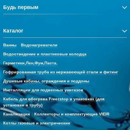
Будь первым
Каталог
Ванны
Водонагреватели
Водоотведение и пластиковые колодца
Герметики,Лен,Фум,Паста.
Гофрированная труба из нержавеющей стали и фитинг
Душевые кабины, ограждения и поддоны
Инсталляции для подвесных унитазов
Кабель для обогрева Freezstop в упаковках (для
установки в трубу)
Канализация
Коллекторы и комплектующие VIEIR
Котлы газовые и электрические