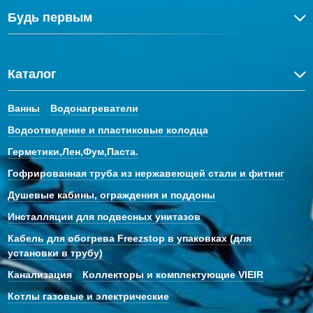
Будь первым
Каталог
Ванны
Водонагреватели
Водоотведение и пластиковые колодца
Герметики,Лен,Фум,Паста.
Гофрированная труба из нержавеющей стали и фитинг
Душевые кабины, ограждения и поддоны
Инсталляции для подвесных унитазов
Кабель для обогрева Freezstop в упаковках (для
установки в трубу)
Канализация
Коллекторы и комплектующие VIEIR
Котлы газовые и электрические