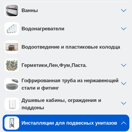
предустановлен с завода • ножки рамы
регулируются в диапазоне от 0 до 200мм. • рама
Ванны
инсталляции выполнена из высокопрочной
стали с антикоррозийным покрытием, что
Водонагреватели
обеспечивает надежность и долговечность
Создайте идеальную ванную комнату с
комплектом сантехники, который включает
Водоотведение и пластиковые колодца
подвесной унитаз BURGOS ALTO (арт.
IB.BRA.231.1B1) и клавишу смыва INOX-C цвета
хром матовый, нержавеющая сталь (арт.
Герметики,Лен,Фум,Паста.
IB.B011.003.002 ). Подвесной унитаз с
безободковой системой смыва выполнен из
Гофрированная труба из нержавеющей
белого фарфора, и имеет такие особенности
стали и фитинг
как: • отсутствие ободка не мешает потоку воды
и не дает места для скопления грязи и бактерий
Душевые кабины, ограждения и
• чаша с технологией антивсплеск
поддоны
минимизирует возможность брызг и
обеспечивает комфорт во время использования
Инсталляции для подвесных унитазов
• наноглазированное антибактериальное