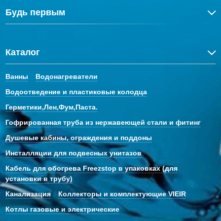
Будь первым
Каталог
Ванны
Водонагреватели
Водоотведение и пластиковые колодца
Герметики,Лен,Фум,Паста.
Гофрированная труба из нержавеющей стали и фитинг
Душевые кабины, ограждения и поддоны
Инсталляции для подвесных унитазов
Кабель для обогрева Freezstop в упаковках (для
установки в трубу)
Канализация
Коллекторы и комплектующие VIEIR
Котлы газовые и электрические