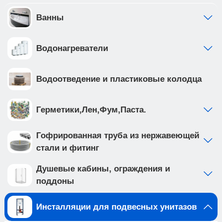
инсталляции выполнена из высокопрочной
стали с антикоррозийным покрытием, что
Ванны
обеспечивает надежность и долговечность
Создайте идеальную ванную комнату с
Водонагреватели
комплектом сантехники, который включает
подвесной унитаз BURGOS ALTO (арт.
IB.BRA.234.1B1) и клавишу смыва ESTI-S серого
Водоотведение и пластиковые колодца
матового цвета, ABS пластик (IB.B085.005.000).
Подвесной унитаз с системой смыва TORNADO
выполнен из белого фарфора, и имеет такие
Герметики,Лен,Фум,Паста.
особенности как: • система смыва TORNADO на
20% эфективнее других смывов • чаша с
Гофрированная труба из нержавеющей
технологией антивсплеск минимизирует
стали и фитинг
возможность брызг и обеспечивает комфорт во
время использования • наноглазированное
Душевые кабины, ограждения и
антибактериальное покрытие унитаза
поддоны
обеспечивает непревзойденный уровень
гигиены, предотвращая размножение бактерий •
Инсталляции для подвесных унитазов
в комплекте тонкое, быстросъемное из