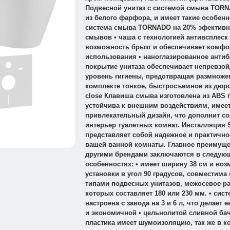
Подвесной унитаз с системой смыва TOR
из белого фарфора, и имеет такие особенно
система смыва TORNADO на 20% эфективн
смывов • чаша с технологией антивсплеск
возможность брызг и обеспечивает комфо
использования • наноглазированное анти
покрытие унитаза обеспечивает непревзо
уровень гигиены, предотвращая размножен
комплекте тонкое, быстросъемное из дюро
close Клавиша смыва изготовлена из ABS 
устойчива к внешним воздействиям, имее
привлекательный дизайн, что дополнит с
интерьер туалетных комнат. Инсталляция 
представляет собой надежное и практично
вашей ванной комнаты. Главное преимуще
другими брендами заключаются в следую
особенностях: • имеет ширину 38 см и во
установки в угол 90 градусов, совместима
типами подвесных унитазов, межосевое р
которых составляет 180 или 230 мм. • сис
настроена с завода на 3 и 6 л, что делает
и экономичной • цельнолитой сливной ба
пластика имеет шумоизоляцию, так же в к