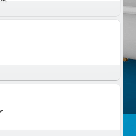
ость
 и время и предупреждаем за час до приезда.
у: