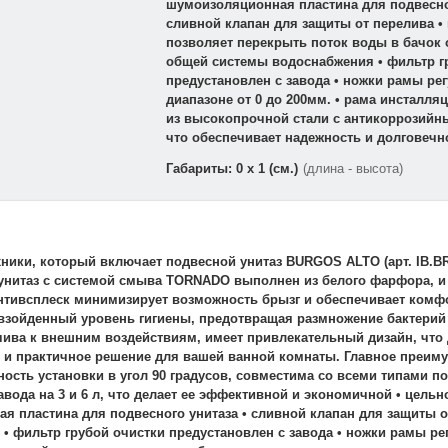
шумоизоляционная пластина для подвесног
сливной клапан для защиты от перелива •
позволяет перекрыть поток воды в бачок 
общей системы водоснабжения • фильтр г
предустановлен с завода • ножки рамы ре
диапазоне от 0 до 200мм. • рама инсталл
из высокопрочной стали с антикоррозийн
что обеспечивает надежность и долговечн
Габариты: 0 x 1 (см.)
(длина - высота)
ники, который включает подвесной унитаз BURGOS ALTO (арт. IB.BR
ой унитаз с системой смыва TORNADO выполнен из белого фарфора, 
антивсплеск минимизирует возможность брызг и обеспечивает комф
взойденный уровень гигиены, предотвращая размножение бактерий •
йчива к внешним воздействиям, имеет привлекательный дизайн, что
е и практичное решение для вашей ванной комнаты. Главное преим
ность установки в угол 90 градусов, совместима со всеми типами 
завода на 3 и 6 л, что делает ее эффективной и экономичной • цел
я пластина для подвесного унитаза • сливной клапан для защиты о
 фильтр грубой очистки предустановлен с завода • ножки рамы рег