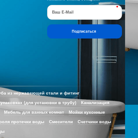
Ваш E-Mail
Подписаться
ба из нержавеющей стали и фитинг
 упаковках (для установки в трубу)
Канализация
Мебель для ванных комнат
Мойки кухонные
роля протечки воды
Смесители
Счетчики воды
ды