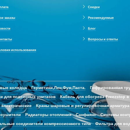
плата
Скидки
ои заказы
Рекомендуемые
овости
Блог
онтакты
Вопросы и ответы
словия использования
овые колодца
Герметики,Лен,Фум,Паста.
Гофрированная тру
и для подвесных унитазов
Кабель для обогрева Freezstop в
 электрические
Краны шаровые и регулировочная арматура
есушители
Радиаторы отопления
Санфаянс
Системы конт
альные соединители компрессионного типа
Фильтра для во