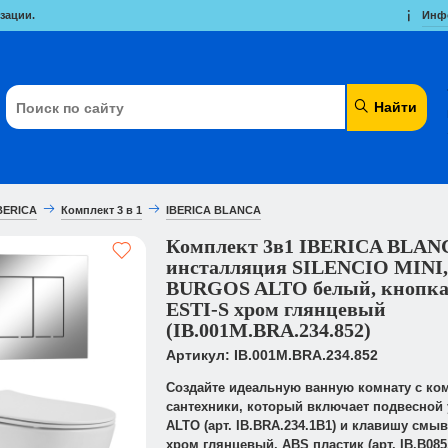
зации.
Инф
Найти
BERICA
Комплект 3 в 1
IBERICA BLANCA
Комплект 3в1 IBERICA BLAN
инсталляция SILENCIO MINI,
BURGOS ALTO белый, кнопка
ESTI-S хром глянцевый
(IB.001M.BRA.234.852)
Артикул: IB.001M.BRA.234.852
Создайте идеальную ванную комнату с ко
сантехники, который включает подвесной
ALTO (арт. IB.BRA.234.1B1) и клавишу смыв
хром глянцевый, ABS пластик (арт. IB.B085.