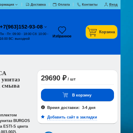
ормация
Доставка
Оплата
Контакты
Вход
+7(963)152-93-08
Корзина
Пн - Пт: 09:00 - 18:00 Сб: 10:00 -
Избранное
16:00 ВС: выходной
CA
29690 ₽
 унитаз
/ шт
 смыва
В корзину
Время доставки: 3-4 дня
мплектом
Добавить сайт в закладки
 унитаз BURGOS
а ESTI-S цвета
003.002).