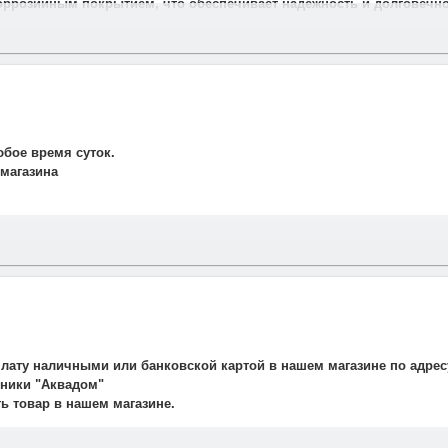
оррозийным покрытием, что обеспечивает надежность и долговечн
юбое время суток.
 магазина
и свяжется наш менеджер для подтверждения и уточнения заказа.
рудничаем со службой такси. Мы заранее оговариваем удобную дату
плату наличными или банковской картой в нашем магазине по адрес
авляет 700 рублей.
ехники "Аквадом"
не осуществляется.
ть товар в нашем магазине.