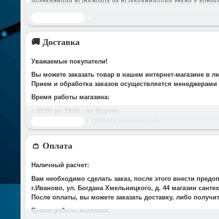
инсталляции выполнена из высокопрочной стали с антик
Читать дальше
🚚 Доставка
Уважаемые покупатели!
Вы можете заказать товар в нашем интернет-магазине в л
Прием и обработка заказов осуществляется менеджерами
Время работы магазина:
с 09:00 дo 19:00
- по будням
с 10.00 до 16.00
- в субботу,вocкpeceньe.
Читать дальше
При получении нами Вашей заявки, в течение часа с Вам
👛 Оплата
Срок доставки оговаривается при подтверждении заказа.
Доставка по г. Иваново:
Наличный расчет:
У компании есть служба доставки, дополнительно мы сот
Вам необходимо сделать заказ, после этого внести предо
Стоимость доставки до Вашего подъезда в г.Иваново сост
г.Иваново, ул. Богдана Хмельницкого, д. 44 магазин сант
*Доставка осуществляется до подъезда. Разгрузка товара 
После оплаты, вы можете заказать доставку, либо получи
Время работы магазина: