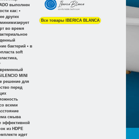
NADO выполнен
сти как: •
ее других
Все товары IBERICA BLANCA
 минимизирует
рт во время
бактериальное
йденный
ие бактерий • в
пласта soft
пластика,
т
овременный
SILENCIO MINI
е решение для
ство перед
щих
зможность
 со всеми
асстояние
тема смыва
 ее эффективной
чок из HDPE
омплекте идет