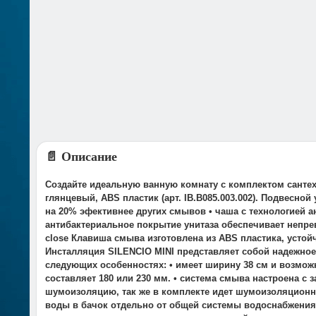
📄 Описание
Создайте идеальную ванную комнату с комплектом сантех
глянцевый, ABS пластик (арт. IB.B085.003.002). Подвесн
на 20% эфективнее других смывов • чаша с технологией 
антибактериальное покрытие унитаза обеспечивает непре
close Клавиша смыва изготовлена из ABS пластика, усто
Инсталляция SILENCIO MINI представляет собой надежно
следующих особенностях: • имеет ширину 38 см и возмож
составляет 180 или 230 мм. • система смыва настроена с 
шумоизоляцию, так же в комплекте идет шумоизоляционна
воды в бачок отдельно от общей системы водоснабжения •