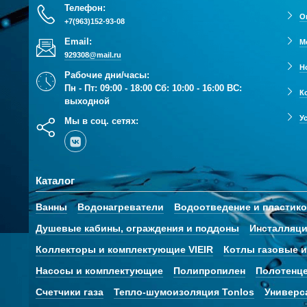
Телефон:
О
+7(963)152-93-08
Email:
М
929308@mail.ru
Н
Рабочие дни/часы:
Пн - Пт: 09:00 - 18:00 Сб: 10:00 - 16:00 ВС:
К
выходной
У
Мы в соц. сетях:
Каталог
Ванны
Водонагреватели
Водоотведение и пластик
Душевые кабины, ограждения и поддоны
Инсталляци
Коллекторы и комплектующие VIEIR
Котлы газовые и
Насосы и комплектующие
Полипропилен
Полотенц
Счетчики газа
Тепло-шумоизоляция Tonlos
Универс