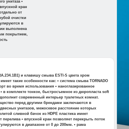
о унитаза •
 впускной кран
отдельно от
рубой очистки
гулируются в
яции выполнена
ым покрытием,
ость
A.234.1B1) и клавишу смыва ESTI-S цвета хром
и имеет такие особенности как: • система смыва TORNADO
орт во время использования • наноглазированное
 в комплекте тонкое, быстросъемное из дюропласта soft
 дополнит современный интерьер туалетных комнат.
ущество перед другими брендами заключаются в
подвесных унитазов, межосевое расстояние которых
ьнолитой сливной бачок из HDPE пластика имеет
т перелива • впускной кран позволяет перекрыть поток
улируются в диапазоне от 0 до 200мм. • рама