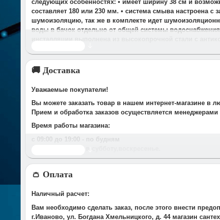
следующих особенностях: • имеет ширину 38 см и возмож
составляет 180 или 230 мм. • система смыва настроена с 
шумоизоляцию, так же в комплекте идет шумоизоляционна
воды в бачок отдельно от общей системы водоснабжения •
инсталляции выполнена из высокопрочной стали с антик
Читать дальше
🚚 Доставка
Уважаемые покупатели!
Вы можете заказать товар в нашем интернет-магазине в л
Прием и обработка заказов осуществляется менеджерами
Время работы магазина:
с 09:00 дo 19:00
- по будням
с 10.00 до 16.00
- в субботу,вocкpeceньe.
Читать дальше
При получении нами Вашей заявки, в течение часа с Вам
👛 Оплата
Срок доставки оговаривается при подтверждении заказа.
Доставка по г. Иваново:
Наличный расчет:
У компании есть служба доставки, дополнительно мы сот
Вам необходимо сделать заказ, после этого внести предо
Стоимость доставки до Вашего подъезда в г.Иваново сост
г.Иваново, ул. Богдана Хмельницкого, д. 44 магазин сант