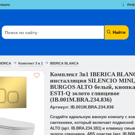
зации.
Инф
Найти
BERICA
Комплект 3 в 1
IBERICA BLANCA
Комплект 3в1 IBERICA BLAN
инсталляция SILENCIO MINI,
BURGOS ALTO белый, кнопка
ESTI-Q золото глянцевое
(IB.001M.BRA.234.836)
Артикул: IB.001M.BRA.234.836
Создайте идеальную ванную комнату с ко
сантехники, который включает подвесной
ALTO (арт. IB.BRA.234.1B1) и клавишу смыв
золото глянцевое, ABS пластик (арт. IB.B083