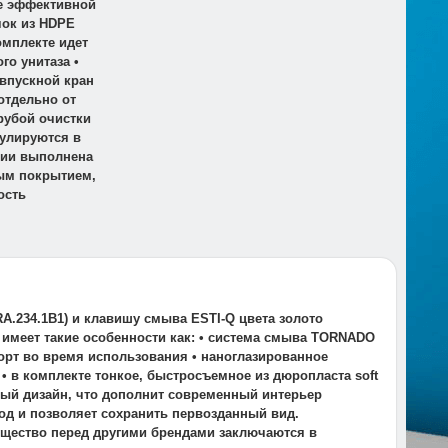
 ее эффективной
чок из HDPE
омплекте идет
о унитаза •
 впускной кран
отдельно от
рубой очистки
гулируются в
яции выполнена
ым покрытием,
ость
A.234.1B1) и клавишу смыва ESTI-Q цвета золото
и имеет такие особенности как: • система смыва TORNADO
орт во время использования • наноглазированное
 в комплекте тонкое, быстросъемное из дюропласта soft
ный дизайн, что дополнит современный интерьер
ход и позволяет сохранить первозданный вид.
ущество перед другими брендами заключаются в