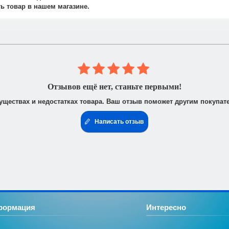
не осуществляется.
ть товар в нашем магазине.
 юридическими лицами. После получения заказа Вам высылается счё
доставить доверенность от фирмы-плательщика.
Отзывов ещё нет, станьте первыми!
уществах и недостатках товара. Ваш отзыв поможет другим покупат
Написать отзыв
формация
Интересно