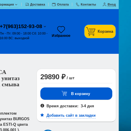
ормация
Доставка
Оплата
Контакты
Вход
+7(963)152-93-08
Корзина
Пн - Пт: 09:00 - 18:00 Сб: 10:00 -
Избранное
16:00 ВС: выходной
CA
29890 ₽
 унитаз
/ шт
 смыва
В корзину
Время доставки: 3-4 дня
мплектом
Добавить сайт в закладки
 унитаз BURGOS
а ESTI-Q цвета
.006.001 ).