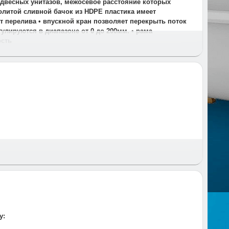
подвесных унитазов, межосевое расстояние которых
ьнолитой сливной бачок из HDPE пластика имеет
т перелива • впускной кран позволяет перекрыть поток
улируются в диапазоне от 0 до 200мм. • рама
ость
 и время и предупреждаем за час до приезда.
у: