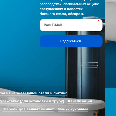
распродажах, специальных акциях,
поступлениях и новостях!
Никакого спама, обещаем.
Ваш E-Mail
Подписаться
ба из нержавеющей стали и фитинг
 упаковках (для установки в трубу)
Канализация
Мебель для ванных комнат
Мойки кухонные