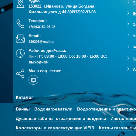
Адрес:
О
153022, г.Иваново, улица Богдана
Хмельницкого д.44
8(4932)92-93-08
Д
Телефон:
О
+7(963)152-93-08
Email:
М
929308@mail.ru
Н
Рабочие дни/часы:
Пн - Пт: 09:00 - 18:00 Сб: 10:00 - 16:00 ВС:
К
выходной
У
Мы в соц. сетях:
Каталог
Ванны
Водонагреватели
Водоотведение и пластик
Душевые кабины, ограждения и поддоны
Инсталляци
Коллекторы и комплектующие VIEIR
Котлы газовые и