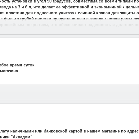
ность установки в угол 90 градусов, совместима со всеми типами 
завода на 3 и 6 л, что делает ее эффективной и экономичной • цел
я пластина для подвесного унитаза • сливной клапан для защиты о
 фильтр грубой очистки предустановлен с завода • ножки рамы рег
оррозийным покрытием, что обеспечивает надежность и долговечн
юбое время суток.
 магазина
и свяжется наш менеджер для подтверждения и уточнения заказа.
рудничаем со службой такси. Мы заранее оговариваем удобную дату
плату наличными или банковской картой в нашем магазине по адрес
авляет 700 рублей.
ехники "Аквадом"