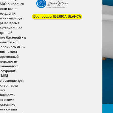
NADO выполнен
сти как: •
ее других
Все товары IBERICA BLANCA
 минимизирует
рт во время
бактериальное
йденный
ие бактерий • в
пласта soft
опрочного ABS-
иям, имеет
овременный
оверхности
сравнению с
 сохранить
 MINI
е решение для
ство перед
щих
зможность
 со всеми
асстояние
тема смыва