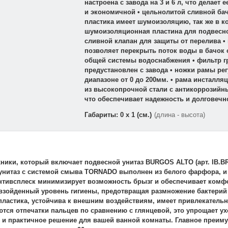
настроена с завода на 3 и 6 л, что делает
и экономичной • цельнолитой сливной ба
пластика имеет шумоизоляцию, так же в к
шумоизоляционная пластина для подвесног
сливной клапан для защиты от перелива •
позволяет перекрыть поток воды в бачок 
общей системы водоснабжения • фильтр г
предустановлен с завода • ножки рамы ре
диапазоне от 0 до 200мм. • рама инсталл
из высокопрочной стали с антикоррозийн
что обеспечивает надежность и долговечн
Габариты: 0 x 1 (см.)
(длина - высота)
ники, который включает подвесной унитаз BURGOS ALTO (арт. IB.BR
ной унитаз с системой смыва TORNADO выполнен из белого фарфора, 
антивсплеск минимизирует возможность брызг и обеспечивает комф
взойденный уровень гигиены, предотвращая размножение бактерий •
пластика, устойчива к внешним воздействиям, имеет привлекатель
ются отпечатки пальцев по сравнению с глянцевой, это упрощает у
е и практичное решение для вашей ванной комнаты. Главное преим