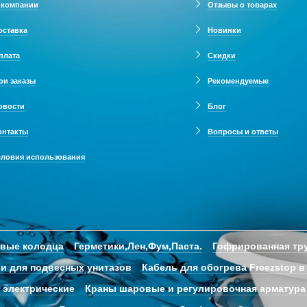
 компании
Отзывы о товарах
оставка
Новинки
плата
Скидки
ои заказы
Рекомендуемые
овости
Блог
онтакты
Вопросы и ответы
словия использования
овые колодца
Герметики,Лен,Фум,Паста.
Гофрированная тру
и для подвесных унитазов
Кабель для обогрева Freezstop в
 электрические
Краны шаровые и регулировочная арматура