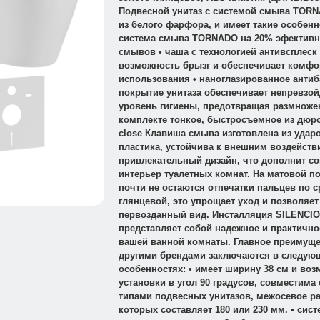
Подвесной унитаз с системой смыва TOR
из белого фарфора, и имеет такие особенно
система смыва TORNADO на 20% эфективн
смывов • чаша с технологией антивсплеск
возможность брызг и обеспечивает комфо
использования • наноглазированное анти
покрытие унитаза обеспечивает непревзо
уровень гигиены, предотвращая размножен
комплекте тонкое, быстросъемное из дюро
close Клавиша смыва изготовлена из удар
пластика, устойчива к внешним воздейств
привлекательный дизайн, что дополнит с
интерьер туалетных комнат. На матовой п
почти не остаются отпечатки пальцев по 
глянцевой, это упрощает уход и позволяет
первозданный вид. Инсталляция SILENCIO
представляет собой надежное и практично
вашей ванной комнаты. Главное преимуще
другими брендами заключаются в следую
особенностях: • имеет ширину 38 см и во
установки в угол 90 градусов, совместима
типами подвесных унитазов, межосевое р
которых составляет 180 или 230 мм. • сис