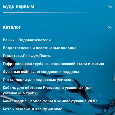
Будь первым
Каталог
Ванны
Водонагреватели
Водоотведение и пластиковые колодца
Герметики,Лен,Фум,Паста.
Гофрированная труба из нержавеющей стали и фитинг
Душевые кабины, ограждения и поддоны
Инсталляции для подвесных унитазов
Кабель для обогрева Freezstop в упаковках (для
установки в трубу)
Канализация
Коллекторы и комплектующие VIEIR
Котлы газовые и электрические