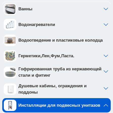
инсталляции выполнена из высокопрочной
стали с антикоррозийным покрытием, что
Ванны
обеспечивает надежность и долговечность
Создайте идеальную ванную комнату с
Водонагреватели
комплектом сантехники, который включает
подвесной унитаз BURGOS ALTO (арт.
IB.BRA.234.1B1) и клавишу смыва ESTI-Q цвета
Водоотведение и пластиковые колодца
черный матовый, ABS пластик (арт.
IB.B083.002.000 ). Подвесной унитаз с системой
смыва TORNADO выполнен из белого фарфора,
Герметики,Лен,Фум,Паста.
и имеет такие особенности как: • система смыва
TORNADO на 20% эфективнее других смывов •
Гофрированная труба из нержавеющей
чаша с технологией антивсплеск минимизирует
стали и фитинг
возможность брызг и обеспечивает комфорт во
время использования • наноглазированное
Душевые кабины, ограждения и
антибактериальное покрытие унитаза
поддоны
обеспечивает непревзойденный уровень
гигиены, предотвращая размножение бактерий •
Инсталляции для подвесных унитазов
в комплекте тонкое, быстросъемное из