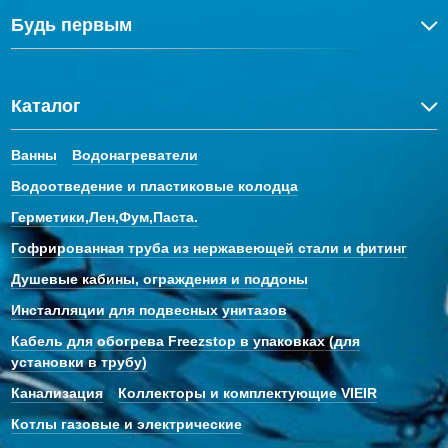
Будь первым
Каталог
Ванны
Водонагреватели
Водоотведение и пластиковые колодца
Герметики,Лен,Фум,Паста.
Гофрированная труба из нержавеющей стали и фитинг
Душевые кабины, ограждения и поддоны
Инсталляции для подвесных унитазов
Кабель для обогрева Freezstop в упаковках (для
установки в трубу)
Канализация
Коллекторы и комплектующие VIEIR
Котлы газовые и электрические