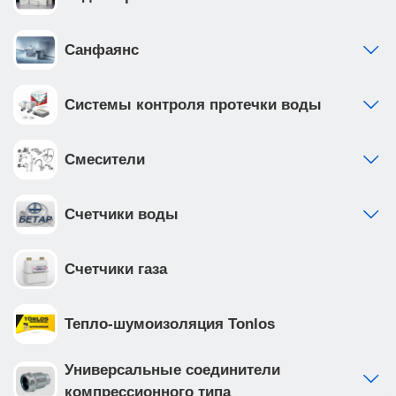
обеспечивает надежность и долговечность
Приобретая продукцию вы обеспечиваете
спокойствие и комфорт в вашем доме на долгие
Санфаянс
годы вперед.
Системы контроля протечки воды
Смесители
Счетчики воды
Счетчики газа
Тепло-шумоизоляция Tonlos
Универсальные соединители
компрессионного типа