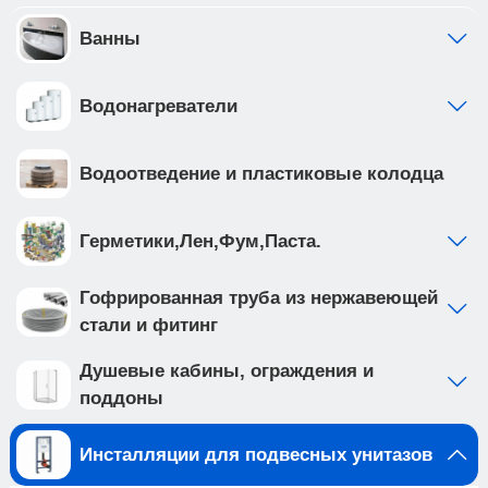
предустановлен с завода • ножки рамы
регулируются в диапазоне от 0 до 200мм. • рама
Ванны
инсталляции выполнена из высокопрочной
стали с антикоррозийным покрытием, что
Водонагреватели
обеспечивает надежность и долговечность
Приобретая продукцию вы обеспечиваете
спокойствие и комфорт в вашем доме на долгие
Водоотведение и пластиковые колодца
годы вперед.
Создайте идеальную ванную комнату с
комплектом сантехники, который включает
Герметики,Лен,Фум,Паста.
подвесной унитаз BURGOS ALTO (арт.
IB.BRA.231.1B1) и клавишу смыва ESTI-O цвета
Гофрированная труба из нержавеющей
серый матовый,, ABS пластик (арт.
стали и фитинг
IB.B082.007.000 ). Подвесной унитаз с
безободковой системой смыва выполнен из
Душевые кабины, ограждения и
белого фарфора, и имеет такие особенности
поддоны
как: • отсутствие ободка не мешает потоку воды
и не дает места для скопления грязи и бактерий
Инсталляции для подвесных унитазов
• чаша с технологией антивсплеск