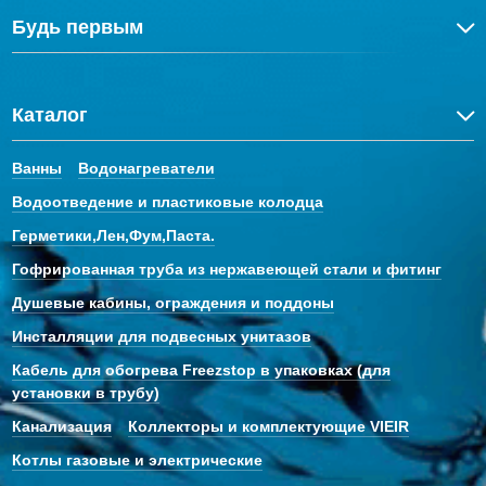
Будь первым
Каталог
Ванны
Водонагреватели
Водоотведение и пластиковые колодца
Герметики,Лен,Фум,Паста.
Гофрированная труба из нержавеющей стали и фитинг
Душевые кабины, ограждения и поддоны
Инсталляции для подвесных унитазов
Кабель для обогрева Freezstop в упаковках (для
установки в трубу)
Канализация
Коллекторы и комплектующие VIEIR
Котлы газовые и электрические