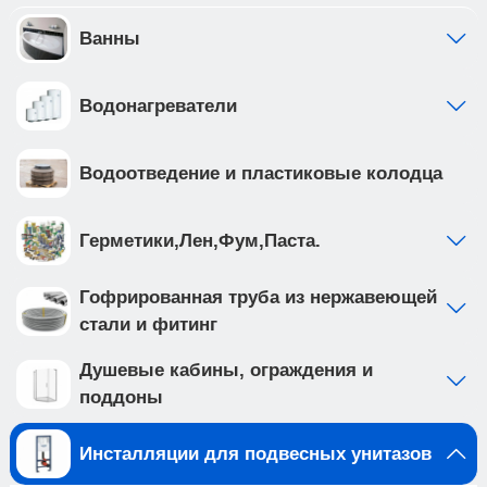
инсталляции выполнена из высокопрочной
стали с антикоррозийным покрытием, что
Ванны
обеспечивает надежность и долговечность
Создайте идеальную ванную комнату с
Водонагреватели
комплектом сантехники, который включает
подвесной унитаз BURGOS ALTO (арт.
IB.BRA.234.1B1) и клавишу смыва ESTI-O цвета
Водоотведение и пластиковые колодца
белый глянцевый, ABS пластик (арт.
IB.B082.001.000 ). Подвесной унитаз с системой
смыва TORNADO выполнен из белого фарфора,
Герметики,Лен,Фум,Паста.
и имеет такие особенности как: • система смыва
TORNADO на 20% эфективнее других смывов •
Гофрированная труба из нержавеющей
чаша с технологией антивсплеск минимизирует
стали и фитинг
возможность брызг и обеспечивает комфорт во
время использования • наноглазированное
Душевые кабины, ограждения и
антибактериальное покрытие унитаза
поддоны
обеспечивает непревзойденный уровень
гигиены, предотвращая размножение бактерий •
Инсталляции для подвесных унитазов
в комплекте тонкое, быстросъемное из