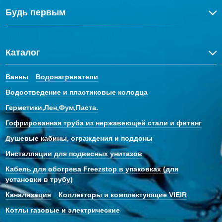
Будь первым
Каталог
Ванны
Водонагреватели
Водоотведение и пластиковые колодца
Герметики,Лен,Фум,Паста.
Гофрированная труба из нержавеющей стали и фитинг
Душевые кабины, ограждения и поддоны
Инсталляции для подвесных унитазов
Кабель для обогрева Freezstop в упаковках (для
установки в трубу)
Канализация
Коллекторы и комплектующие VIEIR
Котлы газовые и электрические