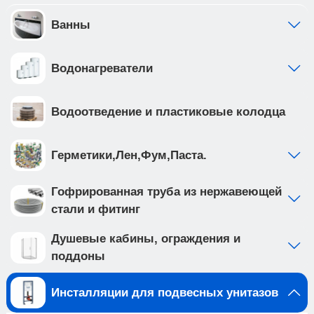
предустановлен с завода • ножки рамы
регулируются в диапазоне от 0 до 200мм. • рама
Ванны
инсталляции выполнена из высокопрочной
стали с антикоррозийным покрытием, что
Водонагреватели
обеспечивает надежность и долговечность
Создайте идеальную ванную комнату с
комплектом сантехники, который включает
Водоотведение и пластиковые колодца
подвесной унитаз BILBAO ALTO (арт.
IB.BLA.231.1B1) и клавишу смыва INOX-O цвета
золото матовое, нержавеющая сталь (арт.
Герметики,Лен,Фум,Паста.
IB.B081.005.003 ). Подвесной унитаз с
безободковой системой смыва выполнен из
Гофрированная труба из нержавеющей
белого фарфора, и имеет такие особенности
стали и фитинг
как: • отсутствие ободка не мешает потоку воды
и не дает места для скопления грязи и бактерий
Душевые кабины, ограждения и
• чаша с технологией антивсплеск
поддоны
минимизирует возможность брызг и
обеспечивает комфорт во время использования
Инсталляции для подвесных унитазов
• наноглазированное антибактериальное