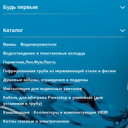
Будь первым
Каталог
Ванны
Водонагреватели
Водоотведение и пластиковые колодца
Герметики,Лен,Фум,Паста.
Гофрированная труба из нержавеющей стали и фитинг
Душевые кабины, ограждения и поддоны
Инсталляции для подвесных унитазов
Кабель для обогрева Freezstop в упаковках (для
установки в трубу)
Канализация
Коллекторы и комплектующие VIEIR
Котлы газовые и электрические