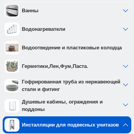
инсталляции выполнена из высокопрочной
стали с антикоррозийным покрытием, что
Ванны
обеспечивает надежность и долговечность
Приобретая продукцию вы обеспечиваете
Водонагреватели
спокойствие и комфорт в вашем доме на долгие
годы вперед.
Создайте идеальную ванную комнату с
Водоотведение и пластиковые колодца
комплектом сантехники, который включает
подвесной унитаз BILBAO ALTO (арт.
IB.BLA.231.1B1) и клавишу смыва INOX-C цвета
Герметики,Лен,Фум,Паста.
вороненая сталь, нержавеющая сталь (арт.
IB.B011.008.000 ). Подвесной унитаз с системой
Гофрированная труба из нержавеющей
смыва TORNADO выполнен из белого фарфора,
стали и фитинг
и имеет такие особенности как: • система смыва
TORNADO на 20% эфективнее других смывов •
Душевые кабины, ограждения и
чаша с технологией антивсплеск минимизирует
поддоны
возможность брызг и обеспечивает комфорт во
время использования • наноглазированное
Инсталляции для подвесных унитазов
антибактериальное покрытие унитаза