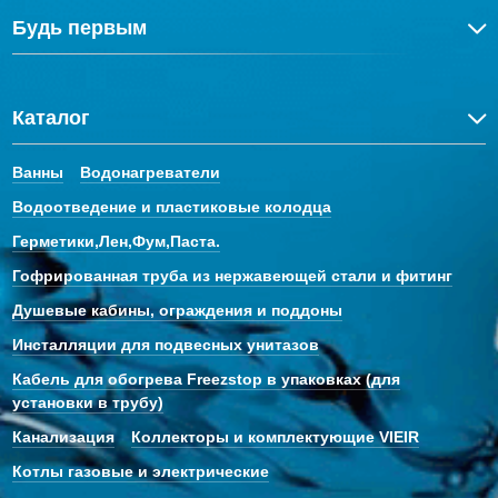
Будь первым
Каталог
Ванны
Водонагреватели
Водоотведение и пластиковые колодца
Герметики,Лен,Фум,Паста.
Гофрированная труба из нержавеющей стали и фитинг
Душевые кабины, ограждения и поддоны
Инсталляции для подвесных унитазов
Кабель для обогрева Freezstop в упаковках (для
установки в трубу)
Канализация
Коллекторы и комплектующие VIEIR
Котлы газовые и электрические