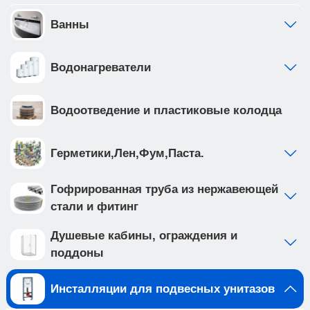
инсталляции выполнена из высокопрочной
стали с антикоррозийным покрытием, что
Ванны
обеспечивает надежность и долговечность
Создайте идеальную ванную комнату с
Водонагреватели
комплектом сантехники, который включает
подвесной унитаз BILBAO ALTO (арт.
IB.BLA.234.1B1) и клавишу смыва INOX-C цвета
Водоотведение и пластиковые колодца
хром матовый, нержавеющая сталь (арт.
IB.B011.003.002 ). Подвесной унитаз с системой
смыва TORNADO выполнен из белого фарфора,
Герметики,Лен,Фум,Паста.
и имеет такие особенности как: • система смыва
TORNADO на 20% эфективнее других смывов •
Гофрированная труба из нержавеющей
чаша с технологией антивсплеск минимизирует
стали и фитинг
возможность брызг и обеспечивает комфорт во
время использования • наноглазированное
Душевые кабины, ограждения и
антибактериальное покрытие унитаза
поддоны
обеспечивает непревзойденный уровень
гигиены, предотвращая размножение бактерий •
Инсталляции для подвесных унитазов
в комплекте тонкое, быстросъемное из