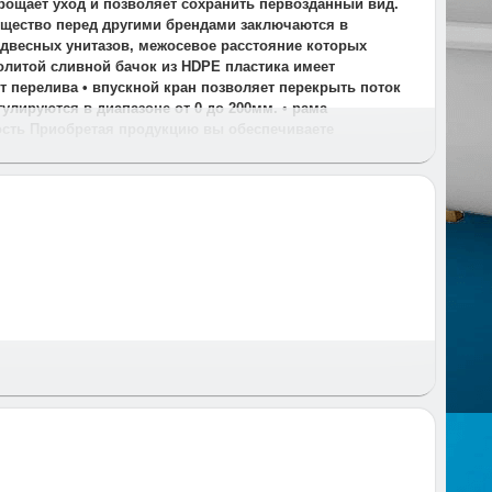
прощает уход и позволяет сохранить первозданный вид.
ущество перед другими брендами заключаются в
подвесных унитазов, межосевое расстояние которых
ьнолитой сливной бачок из HDPE пластика имеет
т перелива • впускной кран позволяет перекрыть поток
улируются в диапазоне от 0 до 200мм. • рама
ость Приобретая продукцию вы обеспечиваете
 и время и предупреждаем за час до приезда.