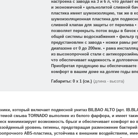
настроена с завода на 3 и 6 л, что делает
и экономичной • цельнолитой сливной ба
пластика имеет шумоизоляцию, так же в к
шумоизоляционная пластина для подвесног
сливной клапан для защиты от перелива •
позволяет перекрыть поток воды в бачок 
общей системы водоснабжения • фильтр г
предустановлен с завода • ножки рамы ре
диапазоне от 0 до 200мм. • рама инсталл
из высокопрочной стали с антикоррозийн
что обеспечивает надежность и долговечн
Приобретая продукцию вы обеспечиваете 
комфорт в вашем доме на долгие годы впе
Габариты: 0 x 1 (см.)
(длина - высота)
ики, который включает подвесной унитаз BILBAO ALTO (арт. IB.BLA
с системой смыва TORNADO выполнен из белого фарфора, и имеет так
леск минимизирует возможность брызг и обеспечивает комфорт во 
взойденный уровень гигиены, предотвращая размножение бактерий 
даропрочного ABS-пластика, устойчива к внешним воздействиям, им