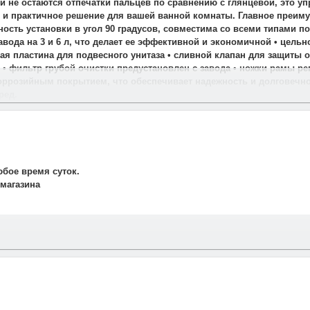
и не остаются отпечатки пальцев по сравнению с глянцевой, это у
е и практичное решение для вашей ванной комнаты. Главное преим
ность установки в угол 90 градусов, совместима со всеми типами 
завода на 3 и 6 л, что делает ее эффективной и экономичной • цел
я пластина для подвесного унитаза • сливной клапан для защиты о
 фильтр грубой очистки предустановлен с завода • ножки рамы рег
оррозийным покрытием, что обеспечивает надежность и долговечн
ред.
юбое время суток.
 магазина
и свяжется наш менеджер для подтверждения и уточнения заказа.
рудничаем со службой такси. Мы заранее оговариваем удобную дату