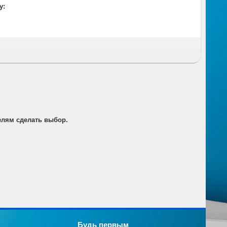
у:
т по электронной почте для его оплаты в банке в
елям сделать выбор.
Будь первым