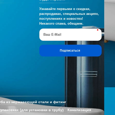
Узнавайте первыми о скидках,
распродажах, специальных акциях,
поступлениях и новостях!
Никакого спама, обещаем.
Ваш E-Mail
Подписаться
ба из нержавеющей стали и фитинг
 упаковках (для установки в трубу)
Канализация