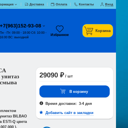
ормация
Доставка
Оплата
Контакты
Вход
+7(963)152-93-08
Корзина
Пн - Пт: 09:00 - 18:00 Сб: 10:00 -
Избранное
16:00 ВС: выходной
CA
29090 ₽
 унитаз
/ шт
 смыва
В корзину
Время доставки: 3-4 дня
мплектом
Добавить сайт в закладки
унитаз BILBAO
а ESTI-Q цвета
007.000 ).