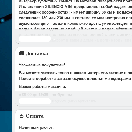
интерьер туалетных комнат. На матовой поверхности почт
Инсталляция SILENCIO MINI представляет собой надежно
следующих особенностях: • имеет ширину 38 см и возмож
составляет 180 или 230 мм. • система смыва настроена с 
шумоизоляцию, так же в комплекте идет шумоизоляционна
воды в бачок отдельно от общей системы водоснабжения •
инсталляции выполнена из высокопрочной стали с антик
Читать дальше
спокойствие и комфорт в вашем доме на долгие годы впе
🚚 Доставка
Уважаемые покупатели!
Вы можете заказать товар в нашем интернет-магазине в л
Прием и обработка заказов осуществляется менеджерами
Время работы магазина:
с 09:00 дo 19:00
- по будням
с 10.00 до 16.00
- в субботу,вocкpeceньe.
Читать дальше
При получении нами Вашей заявки, в течение часа с Вам
👛 Оплата
Срок доставки оговаривается при подтверждении заказа.
Доставка по г. Иваново:
Наличный расчет:
У компании есть служба доставки, дополнительно мы сот