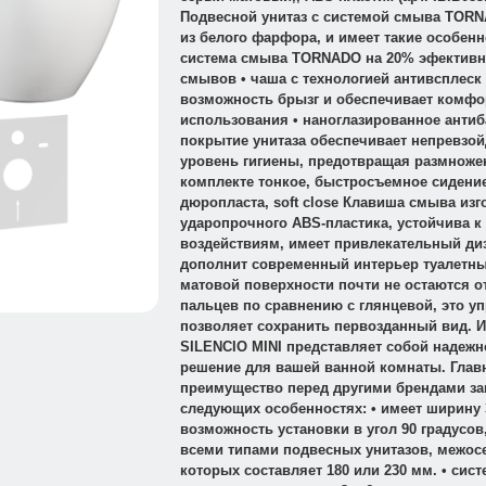
Подвесной унитаз с системой смыва TOR
из белого фарфора, и имеет такие особенно
система смыва TORNADO на 20% эфективн
смывов • чаша с технологией антивсплеск
возможность брызг и обеспечивает комфо
использования • наноглазированное анти
покрытие унитаза обеспечивает непревзо
уровень гигиены, предотвращая размножен
комплекте тонкое, быстросъемное сидение
дюропласта, soft close Клавиша смыва изг
ударопрочного ABS-пластика, устойчива 
воздействиям, имеет привлекательный диз
дополнит современный интерьер туалетны
матовой поверхности почти не остаются о
пальцев по сравнению с глянцевой, это у
позволяет сохранить первозданный вид. 
SILENCIO MINI представляет собой надежн
решение для вашей ванной комнаты. Глав
преимущество перед другими брендами з
следующих особенностях: • имеет ширину 
возможность установки в угол 90 градусов
всеми типами подвесных унитазов, межос
которых составляет 180 или 230 мм. • сис