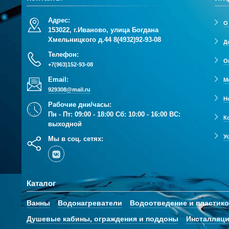
Адрес:
О
153022, г.Иваново, улица Богдана
Хмельницкого д.44
8(4932)92-93-08
Д
Телефон:
О
+7(963)152-93-08
Email:
М
929308@mail.ru
Н
Рабочие дни/часы:
Пн - Пт: 09:00 - 18:00 Сб: 10:00 - 16:00 ВС:
К
выходной
У
Мы в соц. сетях:
Каталог
Ванны
Водонагреватели
Водоотведение и пластик
Душевые кабины, ограждения и поддоны
Инсталляци