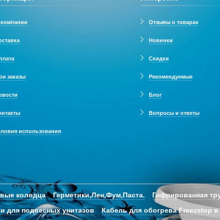
 компании
Отзывы о товарах
оставка
Новинки
плата
Скидки
ои заказы
Рекомендуемые
овости
Блог
онтакты
Вопросы и ответы
словия использования
овые колодца
Герметики,Лен,Фум,Паста.
Гофрированная тру
и для подвесных унитазов
Кабель для обогрева Freezstop в