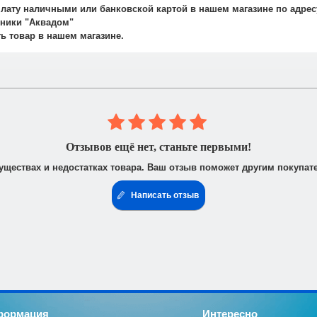
плату наличными или банковской картой в нашем магазине по адрес
авляет 700 рублей.
ехники "Аквадом"
не осуществляется.
ть товар в нашем магазине.
 юридическими лицами. После получения заказа Вам высылается счё
доставить доверенность от фирмы-плательщика.
Отзывов ещё нет, станьте первыми!
уществах и недостатках товара. Ваш отзыв поможет другим покупат
Написать отзыв
формация
Интересно