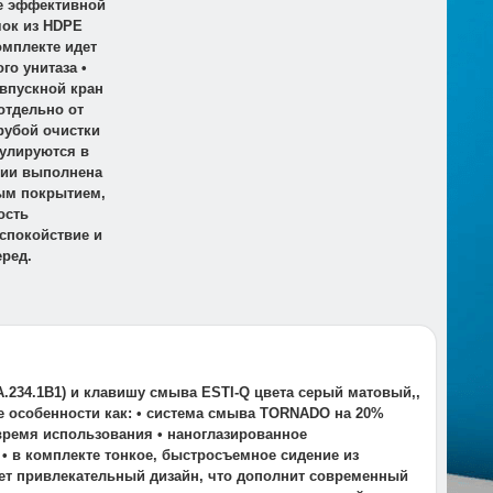
 ее эффективной
чок из HDPE
омплекте идет
о унитаза •
 впускной кран
отдельно от
рубой очистки
гулируются в
яции выполнена
ым покрытием,
ость
спокойствие и
ред.
.234.1B1) и клавишу смыва ESTI-Q цвета серый матовый,,
ие особенности как: • система смыва TORNADO на 20%
время использования • наноглазированное
• в комплекте тонкое, быстросъемное сидение из
еет привлекательный дизайн, что дополнит современный