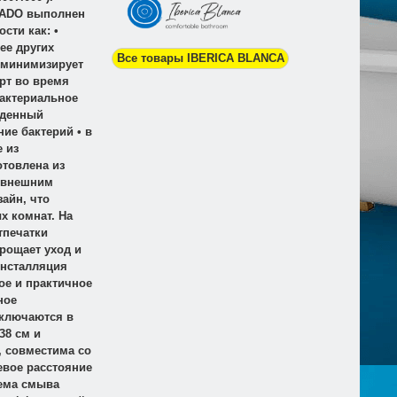
NADO выполнен
сти как: •
ее других
Все товары IBERICA BLANCA
 минимизирует
рт во время
бактериальное
йденный
ие бактерий • в
 из
отовлена из
к внешним
айн, что
х комнат. На
тпечатки
прощает уход и
Инсталляция
ое и практичное
ное
аключаются в
38 см и
, совместима со
евое расстояние
тема смыва