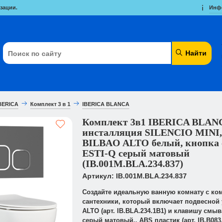
зации.
Инф
Найти
BERICA
Комплект 3 в 1
IBERICA BLANCA
Комплект 3в1 IBERICA BLAN
инсталляция SILENCIO MINI,
BILBAO ALTO белый, кнопка
ESTI-Q серый матовый
(IB.001M.BLA.234.837)
Артикул: IB.001M.BLA.234.837
Создайте идеальную ванную комнату с ко
сантехники, который включает подвесной 
ALTO (арт. IB.BLA.234.1B1) и клавишу смыв
серый матовый,, ABS пластик (арт. IB.B083.