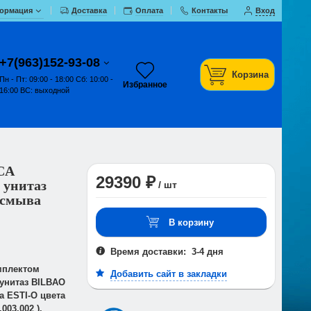
ормация
Доставка
Оплата
Контакты
Вход
+7(963)152-93-08
Корзина
Пн - Пт: 09:00 - 18:00 Сб: 10:00 -
Избранное
16:00 ВС: выходной
CA
29390 ₽
 унитаз
/ шт
 смыва
В корзину
Время доставки: 3-4 дня
мплектом
Добавить сайт в закладки
унитаз BILBAO
а ESTI-O цвета
003.002 ).