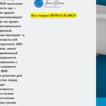
NADO выполнен
сти как: •
ее других
Все товары IBERICA BLANCA
 минимизирует
рт во время
бактериальное
йденный
ие бактерий • в
пласта soft
опрочного ABS-
иям, имеет
овременный
оверхности
сравнению с
 сохранить
 MINI
е решение для
ство перед
щих
зможность
 со всеми
асстояние
тема смыва