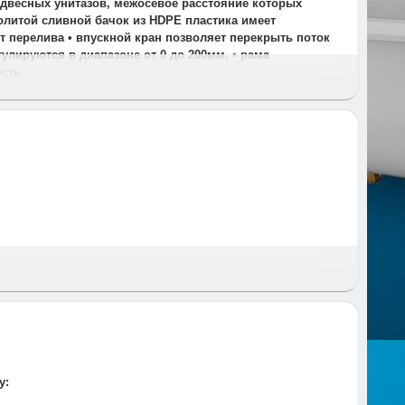
подвесных унитазов, межосевое расстояние которых
ьнолитой сливной бачок из HDPE пластика имеет
т перелива • впускной кран позволяет перекрыть поток
улируются в диапазоне от 0 до 200мм. • рама
ость
 и время и предупреждаем за час до приезда.
у: