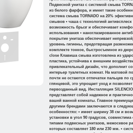
Подвесной унитаз с системой смыва TOR
из белого фарфора, и имеет такие особенно
система смыва TORNADO на 20% эфективн
смывов • чаша с технологией антивсплеск
возможность брызг и обеспечивает комфо
использования • наноглазированное анти
покрытие унитаза обеспечивает непревзо
уровень гигиены, предотвращая размножен
комплекте тонкое, быстросъемное из дюро
close Клавиша смыва изготовлена из удар
пластика, устойчива к внешним воздейств
привлекательный дизайн, что дополнит с
интерьер туалетных комнат. На матовой п
почти не остаются отпечатки пальцев по 
глянцевой, это упрощает уход и позволяет
первозданный вид. Инсталляция SILENCIO
представляет собой надежное и практично
вашей ванной комнаты. Главное преимуще
другими брендами заключаются в следую
особенностях: • имеет ширину 38 см и во
установки в угол 90 градусов, совместима
типами подвесных унитазов, межосевое р
которых составляет 180 или 230 мм. • сис