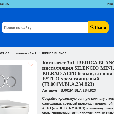
зации.
Инф
Найти
BERICA
Комплект 3 в 1
IBERICA BLANCA
Комплект 3в1 IBERICA BLAN
инсталляция SILENCIO MINI,
BILBAO ALTO белый, кнопка
ESTI-O хром глянцевый
(IB.001M.BLA.234.823)
Артикул: IB.001M.BLA.234.823
Создайте идеальную ванную комнату с ко
сантехники, который включает подвесной 
ALTO (арт. IB.BLA.234.1B1) и клавишу смыв
хром глянцевый, ABS пластик (арт. IB.B082.