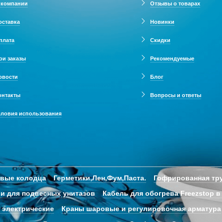
 компании
Отзывы о товарах
оставка
Новинки
плата
Скидки
ои заказы
Рекомендуемые
овости
Блог
онтакты
Вопросы и ответы
словия использования
овые колодца
Герметики,Лен,Фум,Паста.
Гофрированная тру
и для подвесных унитазов
Кабель для обогрева Freezstop в
 электрические
Краны шаровые и регулировочная арматура