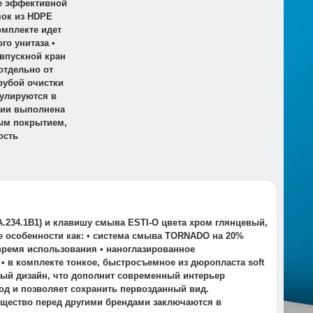
 ее эффективной
чок из HDPE
омплекте идет
о унитаза •
 впускной кран
отдельно от
рубой очистки
гулируются в
яции выполнена
ым покрытием,
ость
.234.1B1) и клавишу смыва ESTI-O цвета хром глянцевый,
ие особенности как: • система смыва TORNADO на 20%
время использования • наноглазированное
 в комплекте тонкое, быстросъемное из дюропласта soft
ный дизайн, что дополнит современный интерьер
ход и позволяет сохранить первозданный вид.
ущество перед другими брендами заключаются в