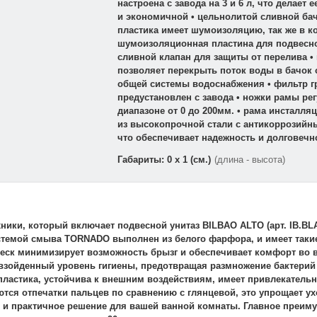
настроена с завода на 3 и 6 л, что делает
и экономичной • цельнолитой сливной ба
пластика имеет шумоизоляцию, так же в к
шумоизоляционная пластина для подвесног
сливной клапан для защиты от перелива •
позволяет перекрыть поток воды в бачок 
общей системы водоснабжения • фильтр г
предустановлен с завода • ножки рамы ре
диапазоне от 0 до 200мм. • рама инсталл
из высокопрочной стали с антикоррозийн
что обеспечивает надежность и долговечн
Габариты: 0 x 1 (см.)
(длина - высота)
ники, который включает подвесной унитаз BILBAO ALTO (арт. IB.BLA
с системой смыва TORNADO выполнен из белого фарфора, и имеет так
леск минимизирует возможность брызг и обеспечивает комфорт во 
взойденный уровень гигиены, предотвращая размножение бактерий •
пластика, устойчива к внешним воздействиям, имеет привлекатель
ются отпечатки пальцев по сравнению с глянцевой, это упрощает у
е и практичное решение для вашей ванной комнаты. Главное преим