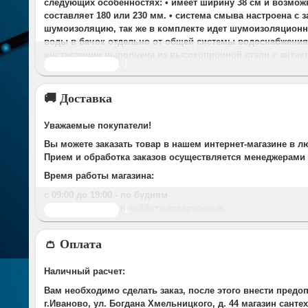
следующих особенностях: • имеет ширину 38 см и возмож
составляет 180 или 230 мм. • система смыва настроена с 
шумоизоляцию, так же в комплекте идет шумоизоляционна
воды в бачок отдельно от общей системы водоснабжения •
инсталляции выполнена из высокопрочной стали с антик
Читать дальше
🚚 Доставка
Уважаемые покупатели!
Вы можете заказать товар в нашем интернет-магазине в л
Прием и обработка заказов осуществляется менеджерами
Время работы магазина:
с 09:00 дo 19:00
- по будням
с 10.00 до 16.00
- в субботу,вocкpeceньe.
Читать дальше
При получении нами Вашей заявки, в течение часа с Вам
👛 Оплата
Срок доставки оговаривается при подтверждении заказа.
Доставка по г. Иваново:
Наличный расчет:
У компании есть служба доставки, дополнительно мы сот
Вам необходимо сделать заказ, после этого внести предо
Стоимость доставки до Вашего подъезда в г.Иваново сост
г.Иваново, ул. Богдана Хмельницкого, д. 44 магазин сант