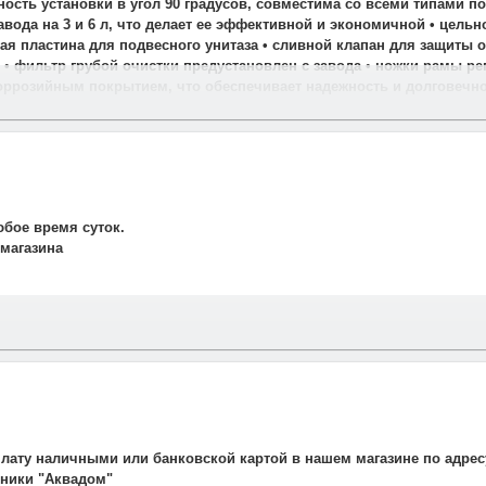
ность установки в угол 90 градусов, совместима со всеми типами 
завода на 3 и 6 л, что делает ее эффективной и экономичной • цел
я пластина для подвесного унитаза • сливной клапан для защиты о
 фильтр грубой очистки предустановлен с завода • ножки рамы рег
оррозийным покрытием, что обеспечивает надежность и долговечн
юбое время суток.
 магазина
и свяжется наш менеджер для подтверждения и уточнения заказа.
рудничаем со службой такси. Мы заранее оговариваем удобную дату
плату наличными или банковской картой в нашем магазине по адрес
авляет 700 рублей.
ехники "Аквадом"