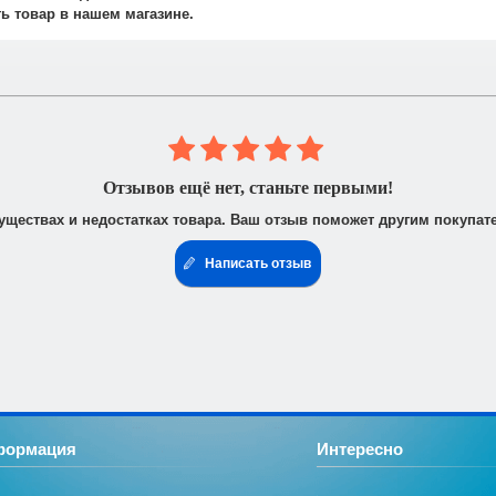
не осуществляется.
ть товар в нашем магазине.
 юридическими лицами. После получения заказа Вам высылается счё
доставить доверенность от фирмы-плательщика.
Отзывов ещё нет, станьте первыми!
уществах и недостатках товара. Ваш отзыв поможет другим покупат
Написать отзыв
формация
Интересно