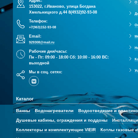
Адрес:
О
153022, г.Иваново, улица Богдана
Хмельницкого д.44
8(4932)92-93-08
Д
Телефон:
О
+7(963)152-93-08
Email:
М
929308@mail.ru
Н
Рабочие дни/часы:
Пн - Пт: 09:00 - 18:00 Сб: 10:00 - 16:00 ВС:
К
выходной
У
Мы в соц. сетях:
Каталог
Ванны
Водонагреватели
Водоотведение и пластик
Душевые кабины, ограждения и поддоны
Инсталляци
Коллекторы и комплектующие VIEIR
Котлы газовые и