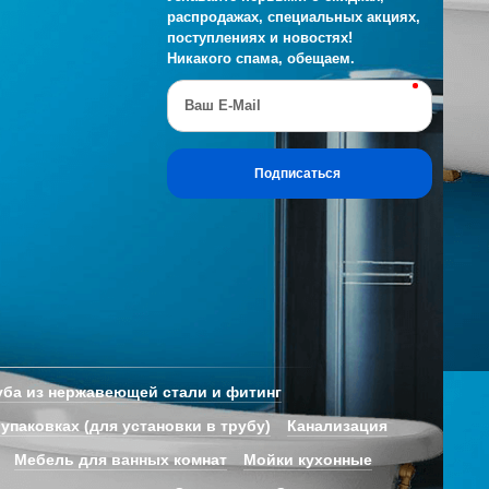
распродажах, специальных акциях,
поступлениях и новостях!
Никакого спама, обещаем.
Ваш E-Mail
Подписаться
ба из нержавеющей стали и фитинг
 упаковках (для установки в трубу)
Канализация
Мебель для ванных комнат
Мойки кухонные