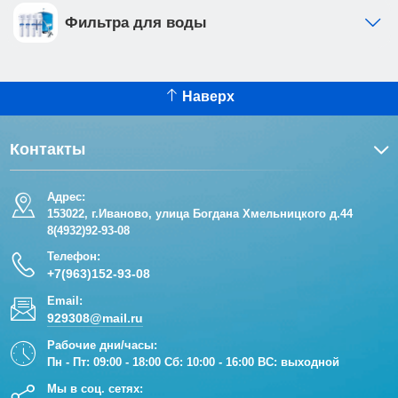
имеет шумоизоляцию, так же в комплекте идет
Фильтра для воды
шумоизоляционная пластина для подвесного
унитаза • сливной клапан для защиты от
перелива • впускной кран позволяет перекрыть
поток воды в бачок отдельно от общей системы
Наверх
водоснабжения • ножки рамы регулируются в
диапазоне от 0 до 200мм. • рама инсталляции
Контакты
выполнена из высокопрочной стали с
антикоррозийным покрытием, что обеспечивает
Адрес:
надежность и долговечность Клавиша смыва
153022, г.Иваново, улица Богдана Хмельницкого д.44
имеет ширину 25 см и высоту 17 см, толщина 9,4
8(4932)92-93-08
мм, она идеально впишется в ваш интерьер.
Телефон:
Изготовлена из нержавеющей стали, черного
+7(963)152-93-08
матового цвета.
Email:
929308@mail.ru
Рабочие дни/часы:
Пн - Пт: 09:00 - 18:00 Сб: 10:00 - 16:00 ВС: выходной
Мы в соц. сетях: