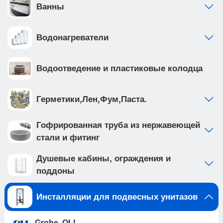
комфорта и спокойствия на десятилетия
Ванны
вперёд. • ширина рамы 38 см и возможность
установки в угол 90 градусов, совместима со
Водонагреватели
всеми типами подвесных унитазов, межосевое
расстояние которых составляет 180 или 230 мм.
• система смыва настроена с завода на 3 и 6 л,
Водоотведение и пластиковые колодца
что делает ее эффективной и экономичной •
цельнолитой сливной бачок из HDPE пластика
имеет шумоизоляцию, так же в комплекте идет
Герметики,Лен,Фум,Паста.
шумоизоляционная пластина для подвесного
унитаза • сливной клапан для защиты от
Гофрированная труба из нержавеющей
перелива • впускной кран позволяет перекрыть
стали и фитинг
поток воды в бачок отдельно от общей системы
водоснабжения • ножки рамы регулируются в
Душевые кабины, ограждения и
диапазоне от 0 до 200мм. • рама инсталляции
поддоны
выполнена из высокопрочной стали с
антикоррозийным покрытием, что обеспечивает
Инсталляции для подвесных унитазов
надежность и долговечность Клавиша смыва
имеет ширину 25 см и высоту 17 см, толщина 9,4
Grohe, OLI