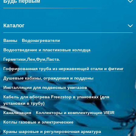
Будь первым
Каталог
Ванны
Водонагреватели
Водоотведение и пластиковые колодца
Герметики,Лен,Фум,Паста.
Гофрированная труба из нержавеющей стали и фитинг
Душевые кабины, ограждения и поддоны
Инсталляции для подвесных унитазов
Кабель для обогрева Freezstop в упаковках (для
установки в трубу)
Канализация
Коллекторы и комплектующие VIEIR
Котлы газовые и электрические
Краны шаровые и регулировочная арматура