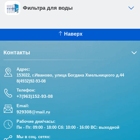
цельнолитой сливной бачок из HDPE пластика
Фильтра для воды
имеет шумоизоляцию, так же в комплекте идет
шумоизоляционная пластина для подвесного
унитаза • сливной клапан для защиты от
перелива • впускной кран позволяет перекрыть
Наверх
поток воды в бачок отдельно от общей системы
водоснабжения • ножки рамы регулируются в
Контакты
диапазоне от 0 до 200мм. • рама инсталляции
выполнена из высокопрочной стали с
Адрес:
антикоррозийным покрытием, что обеспечивает
153022, г.Иваново, улица Богдана Хмельницкого д.44
надежность и долговечность Клавиша смыва
8(4932)92-93-08
имеет ширину 24,6 см и высоту 16,5 см, толщина
Телефон:
10 мм, она идеально впишется в современный
+7(963)152-93-08
интерьер ванных комнат. Кнопка изготовлена из
Email:
ударопрочного ABS-пластика цвета хром
929308@mail.ru
глянцевый, дополнена обрамлением.
Рабочие дни/часы:
Пн - Пт: 09:00 - 18:00 Сб: 10:00 - 16:00 ВС: выходной
Мы в соц. сетях: