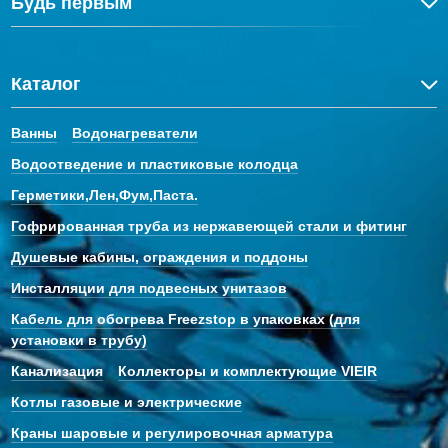
Будь первым
Каталог
Ванны
Водонагреватели
Водоотведение и пластиковые колодца
Герметики,Лен,Фум,Паста.
Гофрированная труба из нержавеющей стали и фитинг
Душевые кабины, ограждения и поддоны
Инсталляции для подвесных унитазов
Кабель для обогрева Freezstop в упаковках (для
установки в трубу)
Канализация
Коллекторы и комплектующие VIEIR
Котлы газовые и электрические
Краны шаровые и регулировочная арматура