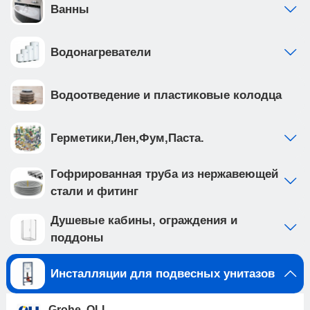
комфорта и спокойствия на десятилетия
Ванны
вперёд. • ширина рамы 38 см и возможность
установки в угол 90 градусов, совместима со
Водонагреватели
всеми типами подвесных унитазов, межосевое
расстояние которых составляет 180 или 230 мм.
• система смыва настроена с завода на 3 и 6 л,
Водоотведение и пластиковые колодца
что делает ее эффективной и экономичной •
цельнолитой сливной бачок из HDPE пластика
имеет шумоизоляцию, так же в комплекте идет
Герметики,Лен,Фум,Паста.
шумоизоляционная пластина для подвесного
унитаза • сливной клапан для защиты от
Гофрированная труба из нержавеющей
перелива • впускной кран позволяет перекрыть
стали и фитинг
поток воды в бачок отдельно от общей системы
водоснабжения • ножки рамы регулируются в
Душевые кабины, ограждения и
диапазоне от 0 до 200мм. • рама инсталляции
поддоны
выполнена из высокопрочной стали с
антикоррозийным покрытием, что обеспечивает
Инсталляции для подвесных унитазов
надежность и долговечность Клавиша смыва
имеет ширину 24,6 см и высоту 16,5 см, толщина
Grohe, OLI