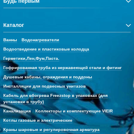
Будь первым
Каталог
Ванны
Водонагреватели
Водоотведение и пластиковые колодца
Герметики,Лен,Фум,Паста.
Гофрированная труба из нержавеющей стали и фитинг
Душевые кабины, ограждения и поддоны
Инсталляции для подвесных унитазов
Кабель для обогрева Freezstop в упаковках (для
установки в трубу)
Канализация
Коллекторы и комплектующие VIEIR
Котлы газовые и электрические
Краны шаровые и регулировочная арматура