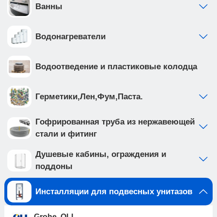
расстояние которых составляет 180 или 230 мм.
Ванны
• независимая регулировка малого и полного
смыва: малый смыв от 3 до 4,5 л, большой от 6
Водонагреватели
до 9 л, что делает ее эффективной и
экономичной, позволяя настроить смыв в
зависимости от ваших нужд • цельнолитой
Водоотведение и пластиковые колодца
сливной бачок из HDPE пластика имеет
шумоизоляцию, так же в комплекте идет
шумоизоляционная пластина для подвесного
Герметики,Лен,Фум,Паста.
унитаза • сливной клапан для защиты от
перелива • впускной кран позволяет перекрыть
Гофрированная труба из нержавеющей
поток воды в бачок отдельно от общей системы
стали и фитинг
водоснабжения • фильтр грубой очистки
предустановлен с завода • ножки рамы
Душевые кабины, ограждения и
регулируются в диапазоне от 0 до 200мм. • рама
поддоны
инсталляции выполнена из высокопрочной
стали с антикоррозийным покрытием, что
Инсталляции для подвесных унитазов
обеспечивает надежность и долговечность.
Механическая кнопка смыва для инсталляций
Grohe, OLI