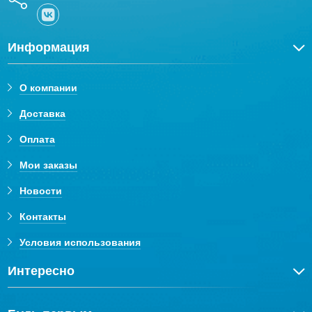
мм, она идеально впишется в ваш интерьер.
Изготовлена из нержавеющей стали, цвета хром
Информация
матовый.
О компании
Доставка
Оплата
Мои заказы
Новости
Контакты
Условия использования
Интересно