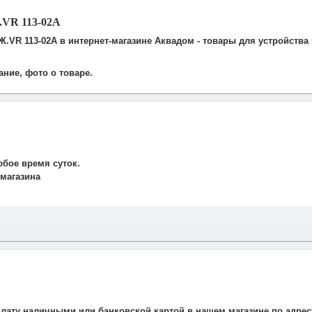
.VR 113-02A
Ж.VR 113-02A в интернет-магазине Аквадом - товары для устройства
ание, фото о товаре.
юбое время суток.
 магазина
и свяжется наш менеджер для подтверждения и уточнения заказа.
рудничаем со службой такси. Мы заранее оговариваем удобную дату
плату наличными или банковской картой в нашем магазине по адрес