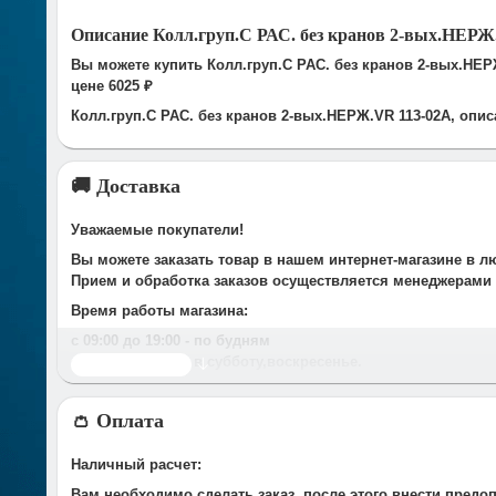
Описание Колл.груп.С РАС. без кранов 2-вых.НЕРЖ
Вы можете купить Колл.груп.С РАС. без кранов 2-вых.НЕР
цене 6025 ₽
Колл.груп.С РАС. без кранов 2-вых.НЕРЖ.VR 113-02A, опис
🚚 Доставка
Уважаемые покупатели!
Вы можете заказать товар в нашем интернет-магазине в л
Прием и обработка заказов осуществляется менеджерами
Время работы магазина:
с 09:00 дo 19:00
- по будням
с 10.00 до 16.00
- в субботу,вocкpeceньe.
Читать дальше
При получении нами Вашей заявки, в течение часа с Вам
👛 Оплата
Срок доставки оговаривается при подтверждении заказа.
Доставка по г. Иваново:
Наличный расчет:
У компании есть служба доставки, дополнительно мы сот
Вам необходимо сделать заказ, после этого внести предо