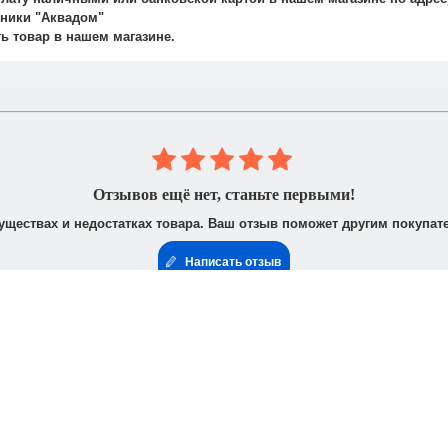
авляет 700 рублей.
ехники "Аквадом"
не осуществляется.
ть товар в нашем магазине.
 юридическими лицами. После получения заказа Вам высылается счё
доставить доверенность от фирмы-плательщика.
Отзывов ещё нет, станьте первыми!
уществах и недостатках товара. Ваш отзыв поможет другим покупат
Написать отзыв
формация
Интересно