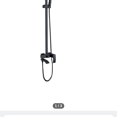
1
/
3