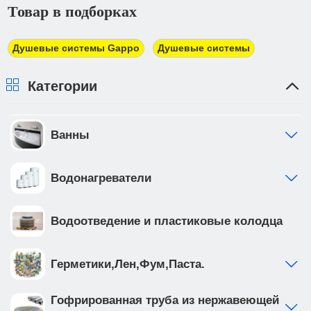
Товар в подборках
электронной почте для его оплаты в банке в
трехдневный срок. При получении товара Вы
должны предоставить доверенность от фирмы-
Душевые системы Gappo
Душевые системы
плательщика.
Категории
Ванны
Водонагреватели
Водоотведение и пластиковые колодца
Герметики,Лен,Фум,Паста.
Гофрированная труба из нержавеющей