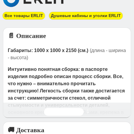
Все товары ERLIT
Душевые кабины и уголки ERLIT
📄 Описание
Габариты: 1000 x 1000 x 2150 (см.)
(длина - ширина
- высота)
Интуитивно понятная сборка: в паспорте
изделия подробно описан процесс сборки. Все,
что нужно – внимательно прочитать
инструкцию! Легкость сборки также достигается
за счет: симметричности стекол, отличной
стыкуемости и универсальности деталей,
Читать дальше
основного крепежа болтов с гайками, крепежа в
отдельной упаковке с нумерацией согласно
паспорта. Сборка без герметика: в торцы
🚚 Доставка
стеклянных задних стенок в фабричных