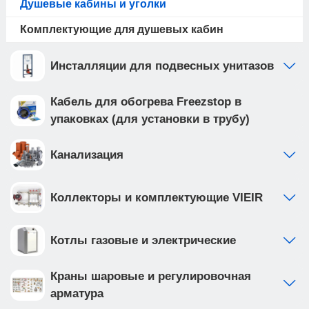
Душевые кабины и уголки
латуни, имеет более долгий срок службы.
Комплектующие для душевых кабин
Картридж смесителя: подвижные пластины
выполнены из керамики, что делает их более
Инсталляции для подвесных унитазов
устойчивыми к истиранию. Магнитная лента:
плотно фиксирует стеклянные двери в
закрытом положении, не давая попадать воде
Кабель для обогрева Freezstop в
на пол и стены. Дверные ролики: оснащены
упаковках (для установки в трубу)
закрытым подшипником из нержавеющей стали.
Обеспечивают надежную, плавную и
Канализация
бесшумную работу дверей. Каркас: сборно-
разборный, стальной с порошковой
Коллекторы и комплектующие VIEIR
(молотковой) окраской
Котлы газовые и электрические
Краны шаровые и регулировочная
арматура