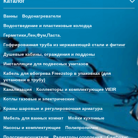
Каталог
Ванны
Водонагреватели
Водоотведение и пластиковые колодца
Герметики,Лен,Фум,Паста.
Гофрированная труба из нержавеющей стали и фитинг
Душевые кабины, ограждения и поддоны
Инсталляции для подвесных унитазов
Кабель для обогрева Freezstop в упаковках (для
установки в трубу)
Канализация
Коллекторы и комплектующие VIEIR
Котлы газовые и электрические
Краны шаровые и регулировочная арматура
Мебель для ванных комнат
Мойки кухонные
Насосы и комплектующие
Полипропилен
Полотенцесушители
Радиаторы отопления
Санфаянс