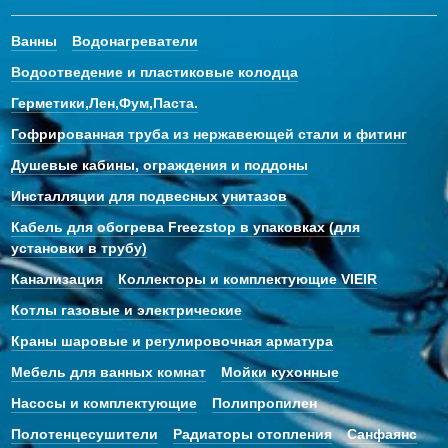
Ванны
Водонагреватели
Водоотведение и пластиковые колодца
Герметики,Лен,Фум,Паста.
Гофрированная труба из нержавеющей стали и фитинг
Душевые кабины, ограждения и поддоны
Инсталляции для подвесных унитазов
Кабель для обогрева Freezstop в упаковках (для
установки в трубу)
Канализация
Коллекторы и комплектующие VIEIR
Котлы газовые и электрические
Краны шаровые и регулировочная арматура
Мебель для ванных комнат
Мойки кухонные
Насосы и комплектующие
Полипропилен
Полотенцесушители
Радиаторы отопления
Санфаянс