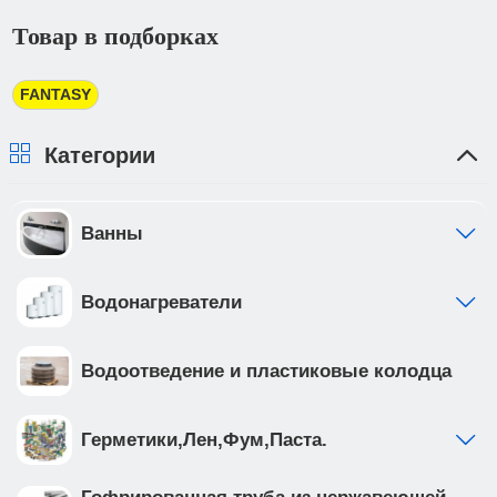
получения заказа Вам высылается счёт по
Товар в подборках
электронной почте для его оплаты в банке в
трехдневный срок. При получении товара Вы
должны предоставить доверенность от фирмы-
FANTASY
плательщика.
Категории
Ванны
Водонагреватели
Водоотведение и пластиковые колодца
Герметики,Лен,Фум,Паста.