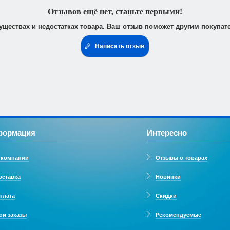
 юридическими лицами. После получения заказа Вам высылается счё
доставить доверенность от фирмы-плательщика.
Отзывов ещё нет, станьте первыми!
уществах и недостатках товара. Ваш отзыв поможет другим покупат
Написать отзыв
формация
Интересно
 компании
Отзывы о товарах
оставка
Новинки
плата
Скидки
ои заказы
Рекомендуемые