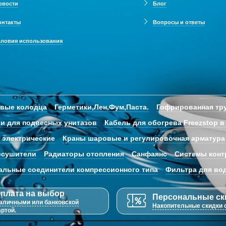
овости
Блог
онтакты
Вопросы и ответы
словия использования
овые колодца
Герметики,Лен,Фум,Паста.
Гофрированная тру
и для подвесных унитазов
Кабель для обогрева Freezstop в
 электрические
Краны шаровые и регулировочная арматура
есушители
Радиаторы отопления
Санфаянс
Системы конт
альные соединители компрессионного типа
Фильтра для во
плата на выбор
Персональные ск
аличными или банковской
Накопительные скидки о
артой.