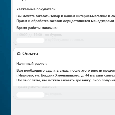
Уважаемые покупатели!
Вы можете заказать товар в нашем интернет-магазине в л
Прием и обработка заказов осуществляется менеджерами
Время работы магазина:
с 09:00 дo 19:00
- по будням
с 10.00 до 16.00
- в субботу,вocкpeceньe.
Читать дальше
При получении нами Вашей заявки, в течение часа с Вам
👛 Оплата
Срок доставки оговаривается при подтверждении заказа.
Доставка по г. Иваново:
Наличный расчет:
У компании есть служба доставки, дополнительно мы сот
Вам необходимо сделать заказ, после этого внести предо
Стоимость доставки до Вашего подъезда в г.Иваново сост
г.Иваново, ул. Богдана Хмельницкого, д. 44 магазин сант
*Доставка осуществляется до подъезда. Разгрузка товара 
После оплаты, вы можете заказать доставку, либо получи
Время работы магазина:
с 09:00 дo 19:00
- по будням
Читать дальше
с 10.00 до 16.00
- в субботу, воскресенье.
Безналичный расчёт: