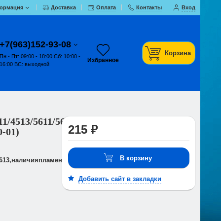
ормация
Доставка
Оплата
Контакты
Вход
+7(963)152-93-08
Корзина
Пн - Пт: 09:00 - 18:00 Сб: 10:00 -
Избранное
16:00 ВС: выходной
1/4513/5611/5613,наличияпламени(3227-
215 ₽
0-01)
В корзину
5613,наличияпламени(3227-
Добавить сайт в закладки