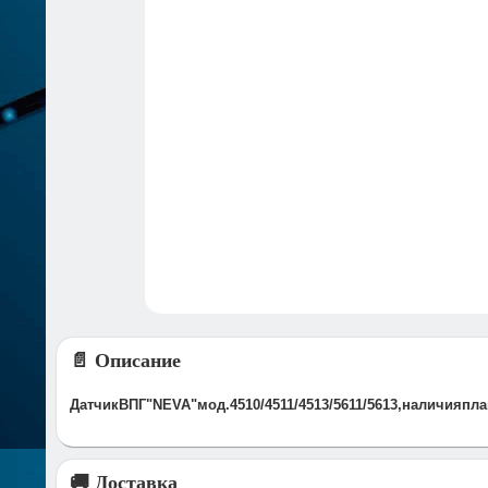
📄 Описание
ДатчикВПГ"NEVA"мод.4510/4511/4513/5611/5613,наличияпламен
🚚 Доставка