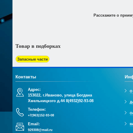
Оплата товара по безналичному расчёту возможна только
трехдневный срок. При получении товара Вы должны пре
Расскажите о преим
Товар в подборках
Запасные части
Контакты
Ин
Адрес:
О
153022, г.Иваново, улица Богдана
Хмельницкого д.44
8(4932)92-93-08
Д
Телефон:
О
+7(963)152-93-08
Email:
М
929308@mail.ru