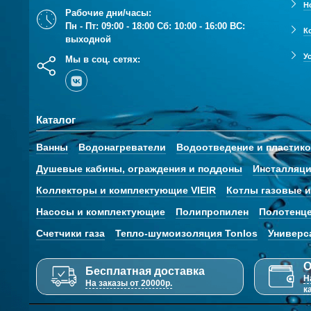
Н
Рабочие дни/часы:
Пн - Пт: 09:00 - 18:00 Сб: 10:00 - 16:00 ВС:
К
выходной
У
Мы в соц. сетях:
Каталог
Ванны
Водонагреватели
Водоотведение и пластик
Душевые кабины, ограждения и поддоны
Инсталляци
Коллекторы и комплектующие VIEIR
Котлы газовые и
Насосы и комплектующие
Полипропилен
Полотенц
Счетчики газа
Тепло-шумоизоляция Tonlos
Универс
О
Бесплатная доставка
Н
На заказы от 20000р.
к