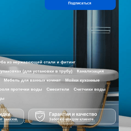
Подписаться
ба из нержавеющей стали и фитинг
 упаковках (для установки в трубу)
Канализация
Мебель для ванных комнат
Мойки кухонные
роля протечки воды
Смесители
Счетчики воды
ды
идки
Гарантия и качество
т заказов.
Забота о каждом клиенте.