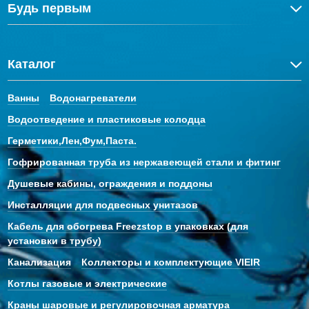
Будь первым
Каталог
Ванны
Водонагреватели
Водоотведение и пластиковые колодца
Герметики,Лен,Фум,Паста.
Гофрированная труба из нержавеющей стали и фитинг
Душевые кабины, ограждения и поддоны
Инсталляции для подвесных унитазов
Кабель для обогрева Freezstop в упаковках (для
установки в трубу)
Канализация
Коллекторы и комплектующие VIEIR
Котлы газовые и электрические
Краны шаровые и регулировочная арматура