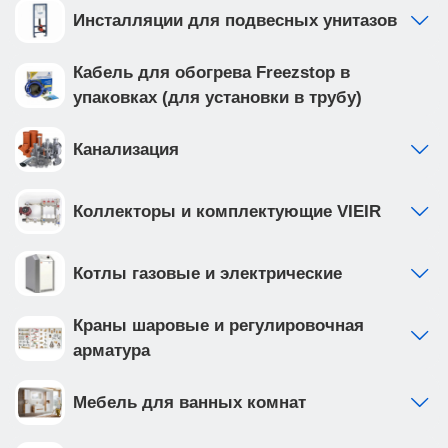
Инсталляции для подвесных унитазов
Потребляемая мощность, Вт 72/53/38
Производительность, л/час 2880/2160/1080
Кабель для обогрева Freezstop в
Напор воды, м 4.5/4/3
упаковках (для установки в трубу)
Диаметр выходного соединения, дюйм (мм) 1
(25)
Канализация
Длина кабеля питания, м 1
Максимальное допустимое давление, бар 10
Коллекторы и комплектующие VIEIR
Переключение частоты вращения ручное, 3
ступени
Степень защиты IP44
Котлы газовые и электрические
Класс изоляции F
Класс защиты I
Краны шаровые и регулировочная
Температура воды -10°C...+110°C
арматура
Температура окружающей среды 40°C
Электропитание, В/Гц ~220/50
Мебель для ванных комнат
Срок гарантийного обслуживания 1 год