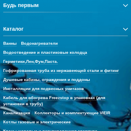
Будь первым
Каталог
Ванны
Водонагреватели
Водоотведение и пластиковые колодца
Герметики,Лен,Фум,Паста.
Гофрированная труба из нержавеющей стали и фитинг
Душевые кабины, ограждения и поддоны
Инсталляции для подвесных унитазов
Кабель для обогрева Freezstop в упаковках (для
установки в трубу)
Канализация
Коллекторы и комплектующие VIEIR
Котлы газовые и электрические