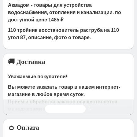
Аквадом - товары для устройства
водоснабжения, отопления и канализации. по
доступной цене 1485 ₽
110 тройник восстановитель раструба на 110
угол 87, описание, фото о товаре.
🚚 Доставка
Уважаемые покупатели!
Вы можете заказать товар в нашем интернет-
магазине в любое время суток.
Прием и обработка заказов осуществляется
Читать дальше
менеджерами магазина
Время работы магазина:
👛 Оплата
с 09:00 дo 19:00
- по будням