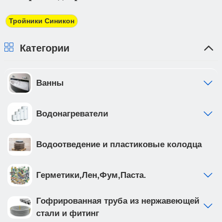
трехдневный срок. При получении товара Вы
должны предоставить доверенность от фирмы-
Тройники Синикон
плательщика.
Категории
Ванны
Водонагреватели
Водоотведение и пластиковые колодца
Герметики,Лен,Фум,Паста.
Гофрированная труба из нержавеющей
стали и фитинг