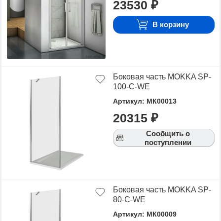
23530 ₽
Для того чтобы купить MOKKA, достаточно
оформить заявку на сайте или связаться с
В корзину
консультантом в режиме on-line.
Боковая часть MOKKA SP-
100-C-WE
Артикул: МК00013
20315 ₽
Сообщить о
поступлении
Боковая часть MOKKA SP-
80-C-WE
Артикул: МК00009