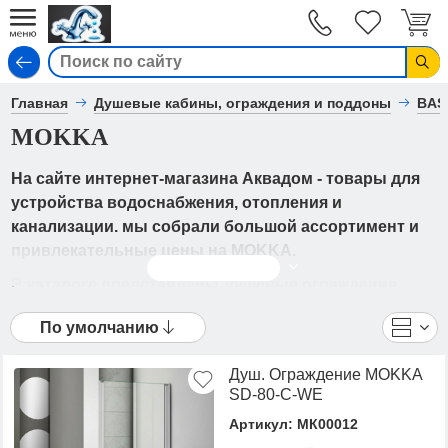
Вход
Главная
Душевые кабины, ограждения и поддоны
BAS
MOKKA
На сайте интернет-магазина Аквадом - товары для
устройства водоснабжения, отопления и
канализации. мы собрали большой ассортимент и
привлекательные цены на MOKKA.
Читать дальше
В каталоге представлены Душевые ограждения
- MOKKA от ведущих мировых производителей. Вы
По умолчанию
можете ознакомиться с фотографиями, описанием
товаров, отзывами покупателей, техническими
Душ. Ограждение MOKKA
характеристиками, а также сравнить
SD-80-C-WE
понравившиеся модели и выбрать лучшую
Артикул: МК00012
стоимость.