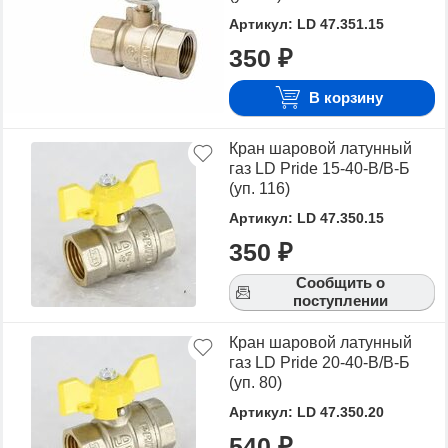
характеристиками, а также сравнить
Артикул: LD 47.351.15
понравившиеся модели и выбрать лучшую
350 ₽
стоимость.
Для того чтобы купить Газ Внутренняя резьба/
В корзину
Внутренняя резьба, достаточно оформить заявку на
сайте или связаться с консультантом в режиме on-
Кран шаровой латунный
line.
газ LD Pride 15-40-В/В-Б
(уп. 116)
Артикул: LD 47.350.15
350 ₽
Сообщить о
поступлении
Кран шаровой латунный
газ LD Pride 20-40-В/В-Б
(уп. 80)
Артикул: LD 47.350.20
540 ₽