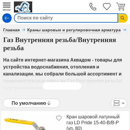
Вход
Главная
Краны шаровые и регулировочная арматура
Газ Внутренняя резьба/Внутренняя
резьба
На сайте интернет-магазина Аквадом - товары для
устройства водоснабжения, отопления и
канализации. мы собрали большой ассортимент и
привлекательные цены на Газ Внутренняя резьба/
Читать дальше
Внутренняя резьба.
В каталоге представлены Кран шаровый латунный
По умолчанию
LD газ - Газ Внутренняя резьба/Внутренняя
резьба от ведущих мировых производителей. Вы
Кран шаровой латунный
можете ознакомиться с фотографиями, описанием
газ LD Pride 15-40-В/В-Р
товаров, отзывами покупателей, техническими
(уп. 80)