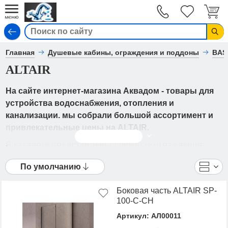
Вход
Главная
Душевые кабины, ограждения и поддоны
BAS
ALTAIR
На сайте интернет-магазина Аквадом - товары для
устройства водоснабжения, отопления и
канализации. мы собрали большой ассортимент и
привлекательные цены на ALTAIR.
Читать дальше
В каталоге представлены Душевые ограждения
- ALTAIR от ведущих мировых производителей. Вы
По умолчанию
можете ознакомиться с фотографиями, описанием
товаров, отзывами покупателей, техническими
Боковая часть ALTAIR SP-
характеристиками, а также сравнить
100-C-CH
понравившиеся модели и выбрать лучшую
Артикул: АЛ00011
стоимость.