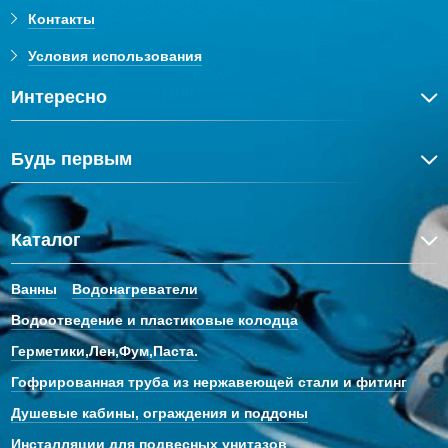
Контакты
Условия использования
Интересно
Будь первым
Каталог
Ванны
Водонагреватели
Водоотведение и пластиковые колодца
Герметики,Лен,Фум,Паста.
Гофрированная труба из нержавеющей стали и фитинг
Душевые кабины, ограждения и поддоны
Инсталляции для подвесных унитазов