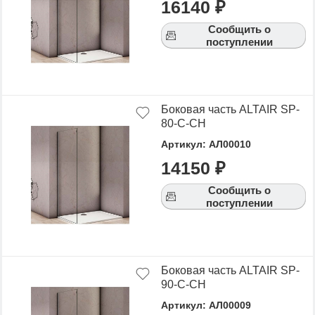
16140 ₽
Для того чтобы купить ALTAIR, достаточно
оформить заявку на сайте или связаться с
Сообщить о
поступлении
консультантом в режиме on-line.
Боковая часть ALTAIR SP-
80-C-CH
Артикул: АЛ00010
14150 ₽
Сообщить о
поступлении
Боковая часть ALTAIR SP-
90-C-CH
Артикул: АЛ00009