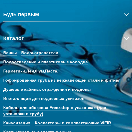
Будь первым
Каталог
Ванны
Водонагреватели
Водоотведение и пластиковые колодца
Герметики,Лен,Фум,Паста.
Гофрированная труба из нержавеющей стали и фитинг
Душевые кабины, ограждения и поддоны
Инсталляции для подвесных унитазов
Кабель для обогрева Freezstop в упаковках (для
установки в трубу)
Канализация
Коллекторы и комплектующие VIEIR