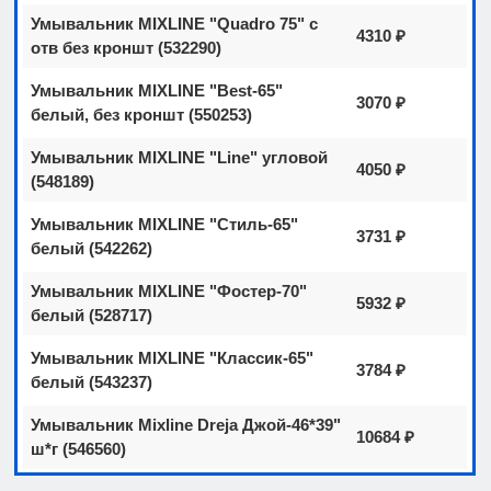
Умывальник MIXLINE "Quadro 75" с
4310 ₽
отв без кроншт (532290)
Умывальник MIXLINE "Best-65"
3070 ₽
белый, без кроншт (550253)
Умывальник MIXLINE "Line" угловой
4050 ₽
(548189)
Умывальник MIXLINE "Стиль-65"
3731 ₽
белый (542262)
Умывальник MIXLINE "Фостер-70"
5932 ₽
белый (528717)
Умывальник MIXLINE "Классик-65"
3784 ₽
белый (543237)
Умывальник Mixline Dreja Джой-46*39"
10684 ₽
ш*г (546560)