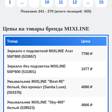
1
...
9
10
11
12
...
15
Показано
241
-
270
(всего позиций:
425
)
Цены на товары бренда MIXLINE
Товар
Цена
Зеркало с подсветкой MIXLINE Агат
7790 ₽
550*800 (533657)
Зеркало без подсветки MIXLINE
1077 ₽
500*600 (531801)
Умывальник MIXLINE "Best-85"
белый, без кроншт (Sanita Luxe)
4080 ₽
(553376)
Умывальник MIXLINE "Sky-400"
4900 ₽
белый (538523)